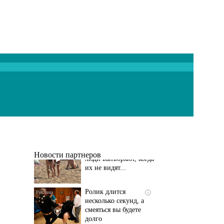
Скрытая камера на
i
пляже Крыма: Что
люди вытворяют, когда
их не видят...
Новости партнеров
Ролик длится
i
несколько секунд, а
смеяться вы будете
долго
Этот танец невесты
i
оставит вас без слов!