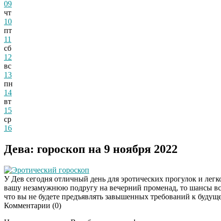
09
чт
10
пт
11
сб
12
вс
13
пн
14
вт
15
ср
16
Дева: гороскоп на 9 ноября 2022
Эротический гороскоп
У Дев сегодня отличный день для эротических прогулок и легк
вашу незамужнюю подругу на вечерний променад, то шансы вст
что вы не будете предъявлять завышенных требований к будуще
Комментарии (
0
)