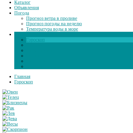
Каталог
Объявления
Погода
Прогноз ветра в проливе
Прогноз погоды на неделю
Температура воды в море
Инфо
Гороскоп
Поздравления
Игры онлайн
Общение
Автозапчасти
Экзамен по ПДД
Главная
Гороскоп