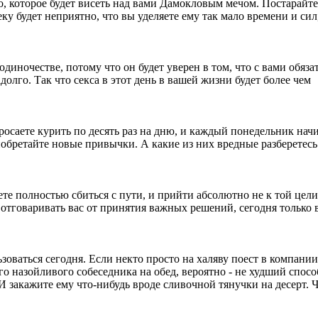
о, которое будет висеть над вами Дамокловым мечом. Постарайте
у будет неприятно, что вы уделяете ему так мало времени и сил
одиночестве, потому что он будет уверен в том, что с вами обяза
олго. Так что секса в этот день в вашей жизни будет более чем
осаете курить по десять раз на дню, и каждый понедельник нач
бретайте новые привычки. А какие из них вредные разберетесь
те полностью сбиться с пути, и прийти абсолютно не к той цели
 отговаривать вас от принятия важных решений, сегодня только 
ваться сегодня. Если некто просто на халяву поест в компании
о назойливого собеседника на обед, вероятно - не худший спосо
. И закажите ему что-нибудь вроде сливочной тянучки на десерт. 