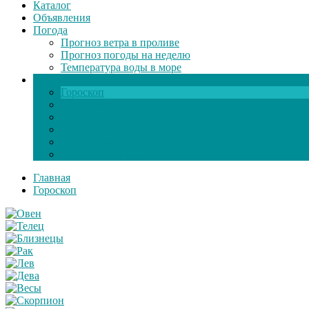
Каталог
Объявления
Погода
Прогноз ветра в проливе
Прогноз погоды на неделю
Температура воды в море
Инфо
Гороскоп
Поздравления
Игры онлайн
Общение
Автозапчасти
Экзамен по ПДД
Главная
Гороскоп