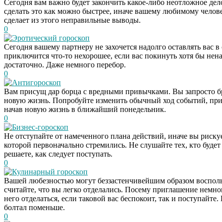
Сегодня вам важно будет закончить какое-либо неотложное дел
сделать это как можно быстрее, иначе вашему любимому человек
сделает из этого неправильные выводы.
0
Эротический гороскоп
Сегодня вашему партнеру не захочется надолго оставлять вас в 
приключится что-то нехорошее, если вас покинуть хотя бы ненад
достаточно. Даже немного перебор.
0
Антигороскоп
Вам присущ дар борца с вредными привычками. Вы запросто бр
новую жизнь. Попробуйте изменить обычный ход событий, прио
начав новую жизнь в ближайший понедельник.
0
Бизнес-гороскоп
Не отступайте от намеченного плана действий, иначе вы рискуе
которой первоначально стремились. Не слушайте тех, кто будет
решаете, как следует поступать.
0
Кулинарный гороскоп
Вашей любезностью могут беззастенчивейшим образом воспользо
считайте, что вы легко отделались. Посему приглашение немног
него отделаться, если таковой вас беспокоит, так и поступайте
болтал поменьше.
0