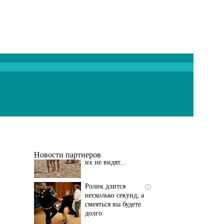
Скрытая камера на
i
пляже Крыма: Что
люди вытворяют, когда
их не видят...
Новости партнеров
Ролик длится
i
несколько секунд, а
смеяться вы будете
долго
Королева вагона
i
отожгла! Видео не