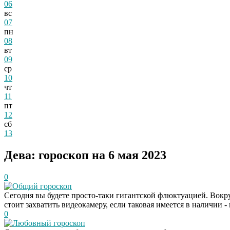
06
вс
07
пн
08
вт
09
ср
10
чт
11
пт
12
сб
13
Дева: гороскоп на 6 мая 2023
0
Общий гороскоп
Сегодня вы будете просто-таки гигантской флюктуацией. Вокру
стоит захватить видеокамеру, если таковая имеется в наличии -
0
Любовный гороскоп