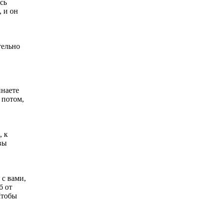
сь
, и он
тельно
инаете
 потом,
, к
вы
 с вами,
б от
Чтобы