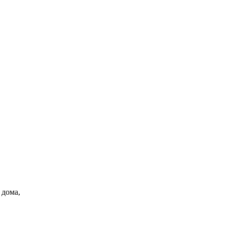
Обнаружена тайная
i
семья пропавшего
Усольцева: вторая
жена и дочь
 дома,