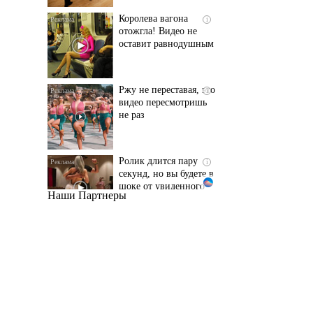
оставит равнодушным
Ржу не переставая, это
i
видео пересмотришь
не раз
Ролик длится пару
i
секунд, но вы будете в
шоке от увиденного
Наши Партнеры
Этот танец невесты
i
оставит вас без слов!
Пересмотрела 10 раз
Ролик из Омска: вы
i
будете смеяться долго