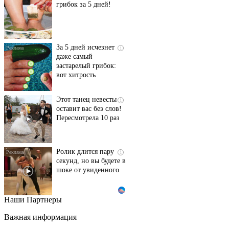
грибок за 5 дней!
За 5 дней исчезнет
i
даже самый
застарелый грибок:
вот хитрость
Этот танец невесты
i
оставит вас без слов!
Пересмотрела 10 раз
Ролик длится пару
i
секунд, но вы будете в
шоке от увиденного
Наши Партнеры
Ролик из Омска: вы
i
будете смеяться долго
Важная информация