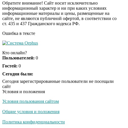
Обратите внимание! Сайт носит исключительно
информационный характер и ни при каких условиях
информационные материалы и цены, размещенные на
Ржу не переставая, это
i
сайте, не являются публичной офертой, в соответствии со
видео пересмотришь
ст. 435 и 437 Гражданского кодекса РФ.
не раз
Ошибка в тексте
Скрытая камера на
i
пляже Крыма: Что
Кто онлайн?
люди вытворяют, когда
Пользователей:
0
их не видят...
Гостей:
0
Ролик длится
Сегодня были:
i
несколько секунд, а
Сегодня зарегистрированные пользователи не посещали
смеяться вы будете
сайт
долго
Условия и положения
Условия пользования сайтом
Королева вагона
i
отожгла! Видео не
Общие условия и положения
оставит равнодушным
Политика конфиденциальности