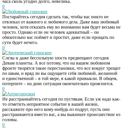
часа сколь угодно долго, невелика.
0
Любовный гороскоп
Постарайтесь сегодня сделать так, чтобы вас никто не
отвлекал от важного и любимого дела. Даже ваш любимый
человек, хотя отказать ему во внимании вам будет весьма не
просто. Однако если он человек адекватный – он
обязательно вас поймет и простит, даже если прощать по
сути будет нечего.
0
Эротический гороскоп
Слезы и даже бессильную злость предвещают сегодня
Девам планеты. А все потому, что на вашем любовном
фронте творятся такие перестановки, что все вокруг трещит
по швам, и вряд ли вы ощущаете себя любимой, желанной
и единственной – в той мере, в какой привыкли. В общем,
потерпите – на днях ситуация окончательно прояснится.
0
Антигороскоп
Не расстраивайтесь сегодня по пустякам. Если уж надо как-
то отметить неприятное событие в вашей жизни,
расскажите про него кому-нибудь из подруг, пусть они
расстраиваются вместо вас, а вы выкиньте происшествие из
головы.
0