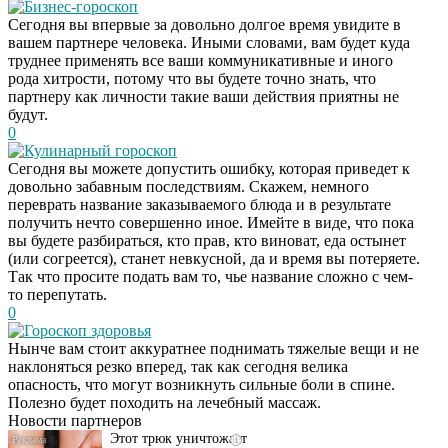
Бизнес-гороскоп
Сегодня вы впервые за довольно долгое время увидите в
вашем партнере человека. Иными словами, вам будет куда
труднее применять все ваши коммуникативные и иного
рода хитрости, потому что вы будете точно знать, что
партнеру как личности такие ваши действия приятны не
будут.
0
Кулинарный гороскоп
Сегодня вы можете допустить ошибку, которая приведет к
довольно забавным последствиям. Скажем, немного
переврать название заказываемого блюда и в результате
получить нечто совершенно иное. Имейте в виде, что пока
вы будете разбираться, кто прав, кто виноват, еда остынет
(или согреется), станет невкусной, да и время вы потеряете.
Так что просите подать вам то, чье название сложно с чем-
то перепутать.
0
Гороскоп здоровья
Даже самый
i
Нынче вам стоит аккуратнее поднимать тяжелые вещи и не
запущенный грибок
наклоняться резко вперед, так как сегодня велика
исчезнет с корнем,
опасность, что могут возникнуть сильные боли в спине.
если перед сном…
Полезно будет походить на лечебный массаж.
Новости партнеров
Этот трюк уничтожает
i