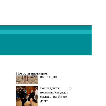
Скрытая камера на
i
пляже Крыма: Что
люди вытворяют, когда
их не видят...
Новости партнеров
Ролик длится
i
несколько секунд, а
смеяться вы будете
долго
Этот танец невесты
i
оставит вас без слов!