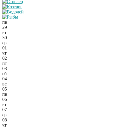
пн
29
вт
30
ср
01
чт
02
пт
03
сб
04
вс
05
пн
06
вт
07
ср
08
чт