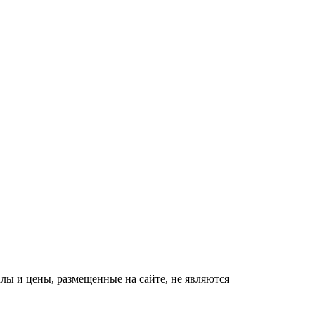
Королева вагона
i
отожгла! Видео не
оставит равнодушным
ы и цены, размещенные на сайте, не являются