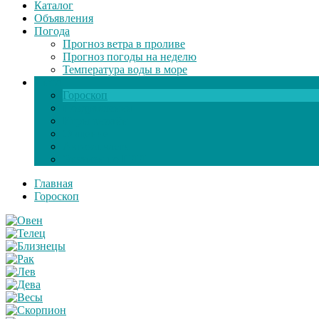
Каталог
Объявления
Погода
Прогноз ветра в проливе
Прогноз погоды на неделю
Температура воды в море
Инфо
Гороскоп
Поздравления
Игры онлайн
Общение
Автозапчасти
Экзамен по ПДД
Главная
Гороскоп