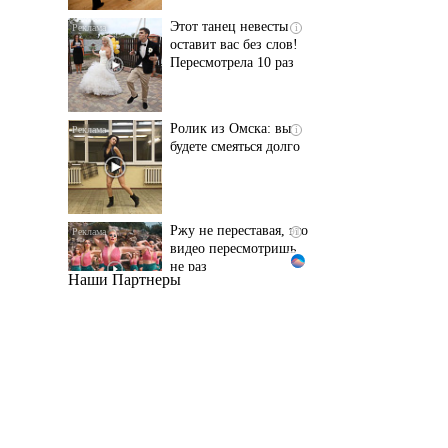
Пересмотрела 10 раз
Ролик из Омска: вы
i
будете смеяться долго
Ржу не переставая, это
i
видео пересмотришь
не раз
Наши Партнеры
Ролик длится пару
i
секунд, но вы будете в
шоке от увиденного
Канадская гимнастка
i
Беззубенко
призналась, чем ее
разочаровала Москва