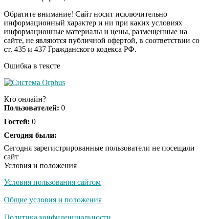
шоке от увиденного
Обратите внимание! Сайт носит исключительно
информационный характер и ни при каких условиях
информационные материалы и цены, размещенные на
"Потеряли стыд в
i
сайте, не являются публичной офертой, в соответствии со
погоне за "Диором":
ст. 435 и 437 Гражданского кодекса РФ.
Поплавская вмазала
семейке Плющенко
Ошибка в тексте
Ролик из Омска: вы
i
будете смеяться долго
Кто онлайн?
Пользователей:
0
Гостей:
0
Королева вагона
Сегодня были:
i
отожгла! Видео не
Сегодня зарегистрированные пользователи не посещали
оставит равнодушным
сайт
Условия и положения
Условия пользования сайтом
Общие условия и положения
Политика конфиденциальности