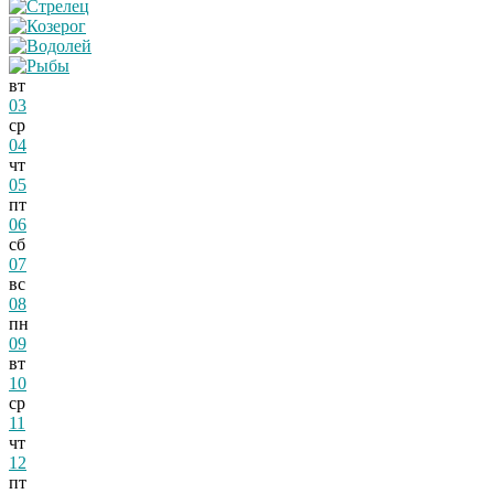
вт
03
ср
04
чт
05
пт
06
сб
07
вс
08
пн
09
вт
10
ср
11
чт
12
пт