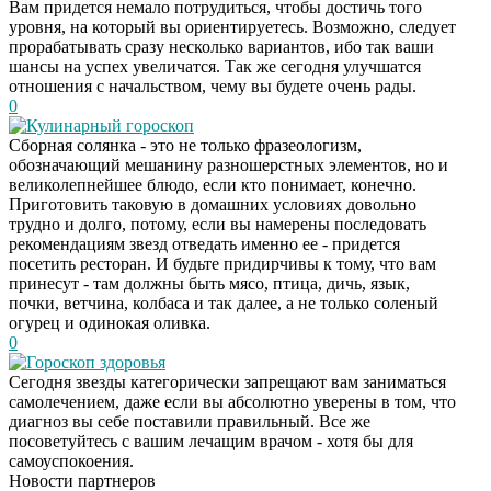
Вам придется немало потрудиться, чтобы достичь того
уровня, на который вы ориентируетесь. Возможно, следует
прорабатывать сразу несколько вариантов, ибо так ваши
шансы на успех увеличатся. Так же сегодня улучшатся
отношения с начальством, чему вы будете очень рады.
0
Кулинарный гороскоп
Сборная солянка - это не только фразеологизм,
обозначающий мешанину разношерстных элементов, но и
великолепнейшее блюдо, если кто понимает, конечно.
Приготовить таковую в домашних условиях довольно
трудно и долго, потому, если вы намерены последовать
рекомендациям звезд отведать именно ее - придется
посетить ресторан. И будьте придирчивы к тому, что вам
принесут - там должны быть мясо, птица, дичь, язык,
почки, ветчина, колбаса и так далее, а не только соленый
огурец и одинокая оливка.
0
Гороскоп здоровья
Сегодня звезды категорически запрещают вам заниматься
Скрытая камера на
i
самолечением, даже если вы абсолютно уверены в том, что
пляже Крыма: Что
диагноз вы себе поставили правильный. Все же
люди вытворяют, когда
посоветуйтесь с вашим лечащим врачом - хотя бы для
их не видят...
самоуспокоения.
Новости партнеров