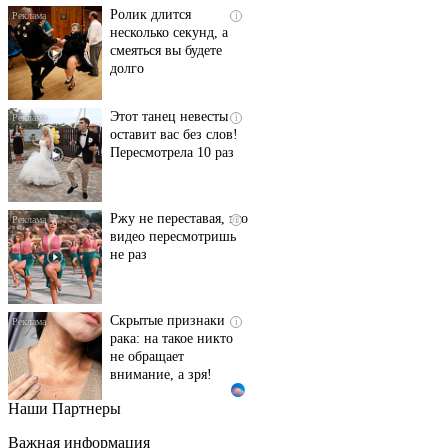
Ролик длится
i
несколько секунд, а
смеяться вы будете
долго
Этот танец невесты
i
оставит вас без слов!
Пересмотрела 10 раз
Ржу не переставая, это
i
видео пересмотришь
не раз
Скрытые признаки
i
рака: на такое никто
не обращает
внимание, а зря!
Наши Партнеры
Ролик длится пару
i
секунд, но вы будете в
Важная информация