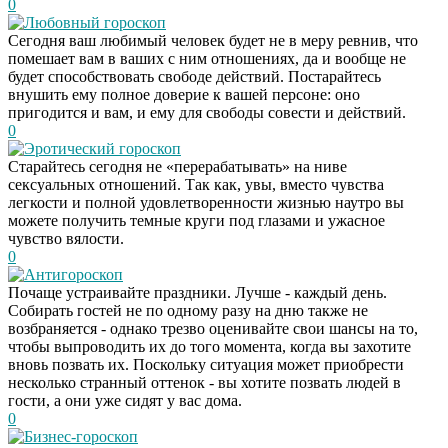
0
Любовный гороскоп
Сегодня ваш любимый человек будет не в меру ревнив, что
помешает вам в ваших с ним отношениях, да и вообще не
будет способствовать свободе действий. Постарайтесь
внушить ему полное доверие к вашей персоне: оно
пригодится и вам, и ему для свободы совести и действий.
0
Эротический гороскоп
Старайтесь сегодня не «перерабатывать» на ниве
сексуальных отношений. Так как, увы, вместо чувства
легкости и полной удовлетворенности жизнью наутро вы
можете получить темные круги под глазами и ужасное
чувство вялости.
0
Антигороскоп
Почаще устраивайте праздники. Лучше - каждый день.
Собирать гостей не по одному разу на дню также не
возбраняется - однако трезво оценивайте свои шансы на то,
чтобы выпроводить их до того момента, когда вы захотите
вновь позвать их. Поскольку ситуация может приобрести
несколько странный оттенок - вы хотите позвать людей в
гости, а они уже сидят у вас дома.
0
Бизнес-гороскоп