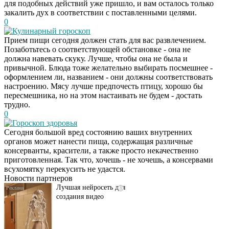
для подобных действий уже пришло, и вам осталось только
закалить дух в соответствии с поставленными целями.
0
Кулинарный гороскоп
Прием пищи сегодня должен стать для вас развлечением.
Позаботьтесь о соответствующей обстановке - она не
должна навевать скуку. Лучше, чтобы она не была и
привычной. Блюда тоже желательно выбирать посмешнее -
оформлением ли, названием - они должны соответствовать
настроению. Мясу лучше предпочесть птицу, хорошо бы
пересмешника, но на этом настаивать не будем - достать
трудно.
0
Гороскоп здоровья
Сегодня большой вред состоянию ваших внутренних
Передовая нейронка
i
органов может нанести пища, содержащая различные
по видео контенту
консерванты, красители, а также просто некачественно
приготовленная. Так что, хочешь - не хочешь, а консервами
всухомятку перекусить не удастся.
Новости партнеров
Лучшая нейросеть для
i
создания видео