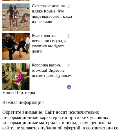
Скрытая камера на
i
пляже Крыма: Что
люди вытворяют, когда
их не видят...
Ролик длится
i
несколько секунд, а
смеяться вы будете
долго
Королева вагона
i
отожгла! Видео не
оставит равнодушным
Наши Партнеры
Взломали Telegram
i
Собчак - вот что
Важная информация
нашлось в переписках
Обратите внимание! Сайт носит исключительно
информационный характер и ни при каких условиях
информационные материалы и цены, размещенные на
Обнаружена тайная
i
сайте, не являются публичной офертой, в соответствии со
семья пропавшего