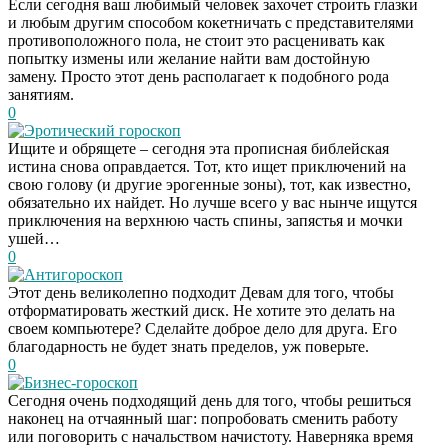
Если сегодня ваш любимый человек захочет строить глазки
и любым другим способом кокетничать с представителями
противоположного пола, не стоит это расценивать как
попытку измены или желание найти вам достойную
замену. Просто этот день располагает к подобного рода
занятиям.
0
Эротический гороскоп
Ищите и обрящете – сегодня эта прописная библейская
истина снова оправдается. Тот, кто ищет приключений на
свою голову (и другие эрогенные зоны), тот, как известно,
обязательно их найдет. Но лучше всего у вас нынче ищутся
приключения на верхнюю часть спины, запястья и мочки
ушей…
0
Антигороскоп
Этот день великолепно подходит Девам для того, чтобы
отформатировать жесткий диск. Не хотите это делать на
своем компьютере? Сделайте доброе дело для друга. Его
благодарность не будет знать пределов, уж поверьте.
0
Бизнес-гороскоп
Сегодня очень подходящий день для того, чтобы решиться
наконец на отчаянный шаг: попробовать сменить работу
или поговорить с начальством начистоту. Наверняка время