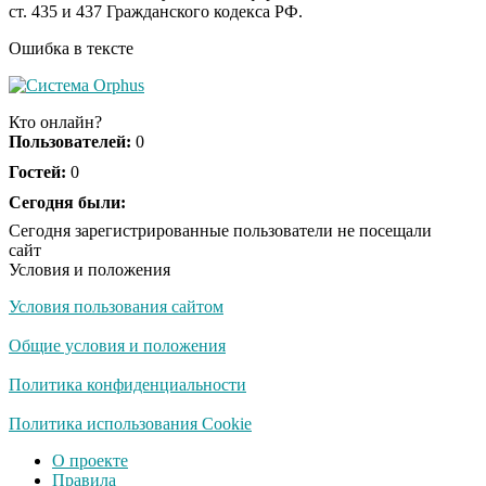
ст. 435 и 437 Гражданского кодекса РФ.
Усольцева: вторая
жена и дочь
Ошибка в тексте
Этот танец невесты
i
оставит вас без слов!
Кто онлайн?
Пересмотрела 10 раз
Пользователей:
0
Гостей:
0
Ролик длится пару
Сегодня были:
i
секунд, но вы будете в
Сегодня зарегистрированные пользователи не посещали
шоке от увиденного
сайт
Условия и положения
Условия пользования сайтом
Ржу не переставая, это
i
видео пересмотришь
Общие условия и положения
не раз
Политика конфиденциальности
"Потеряли стыд в
Политика использования Cookie
i
погоне за "Диором":
О проекте
Поплавская вмазала
Правила
семейке Плющенко