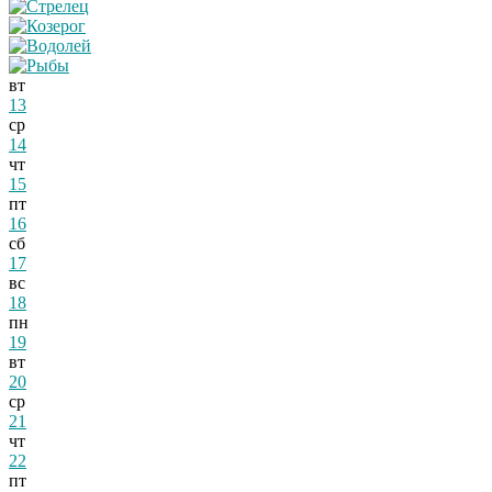
вт
13
ср
14
чт
15
пт
16
сб
17
вс
18
пн
19
вт
20
ср
21
чт
22
пт