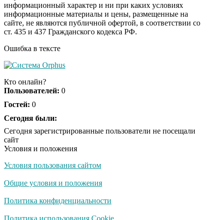
информационный характер и ни при каких условиях
информационные материалы и цены, размещенные на
Королева вагона
i
сайте, не являются публичной офертой, в соответствии со
отожгла! Видео не
ст. 435 и 437 Гражданского кодекса РФ.
оставит равнодушным
Ошибка в тексте
Экс-бойфренд дочери
i
Борисовой душил ее
Кто онлайн?
из-за макарон
Пользователей:
0
Гостей:
0
Сегодня были:
Сегодня зарегистрированные пользователи не посещали
сайт
Условия и положения
Условия пользования сайтом
Общие условия и положения
Политика конфиденциальности
Политика использования Cookie