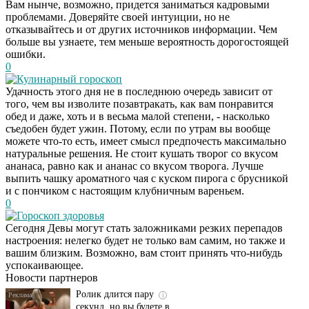
Вам нынче, возможно, придется заниматься кадровыми
проблемами. Доверяйте своей интуиции, но не
отказывайтесь и от других источников информации. Чем
больше вы узнаете, тем меньше вероятность дорогостоящей
ошибки.
0
Кулинарный гороскоп
Удачность этого дня не в последнюю очередь зависит от
того, чем вы изволите позавтракать, как вам понравится
обед и даже, хоть и в весьма малой степени, - насколько
съедобен будет ужин. Потому, если по утрам вы вообще
можете что-то есть, имеет смысл предпочесть максимально
натуральные решения. Не стоит кушать творог со вкусом
ананаса, равно как и ананас со вкусом творога. Лучше
выпить чашку ароматного чая с куском пирога с брусникой
и с пончиком с настоящим клубничным вареньем.
0
Гороскоп здоровья
Этот танец невесты
i
Сегодня Девы могут стать заложниками резких перепадов
оставит вас без слов!
настроения: нелегко будет не только вам самим, но также и
Пересмотрела 10 раз
вашим близким. Возможно, вам стоит принять что-нибудь
успокаивающее.
Новости партнеров
Ролик длится пару
i
секунд, но вы будете в