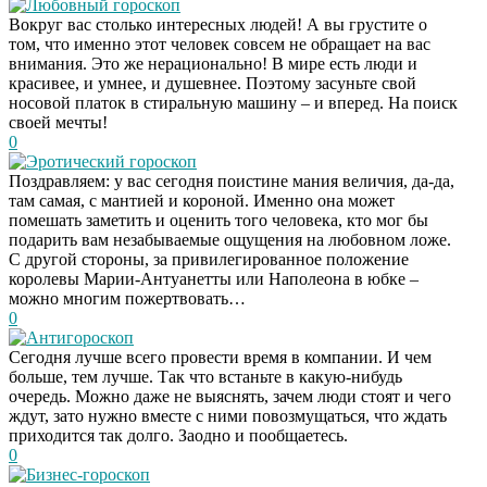
Любовный гороскоп
Вокруг вас столько интересных людей! А вы грустите о
том, что именно этот человек совсем не обращает на вас
внимания. Это же нерационально! В мире есть люди и
красивее, и умнее, и душевнее. Поэтому засуньте свой
носовой платок в стиральную машину – и вперед. На поиск
своей мечты!
0
Эротический гороскоп
Поздравляем: у вас сегодня поистине мания величия, да-да,
там самая, с мантией и короной. Именно она может
помешать заметить и оценить того человека, кто мог бы
подарить вам незабываемые ощущения на любовном ложе.
С другой стороны, за привилегированное положение
королевы Марии-Антуанетты или Наполеона в юбке –
можно многим пожертвовать…
0
Антигороскоп
Сегодня лучше всего провести время в компании. И чем
больше, тем лучше. Так что встаньте в какую-нибудь
очередь. Можно даже не выяснять, зачем люди стоят и чего
ждут, зато нужно вместе с ними повозмущаться, что ждать
приходится так долго. Заодно и пообщаетесь.
0
Бизнес-гороскоп