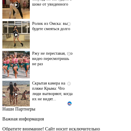
шоке от увиденного
Ролик из Омска: вы
i
будете смеяться долго
Ржу не переставая, это
i
видео пересмотришь
не раз
Скрытая камера на
i
пляже Крыма: Что
люди вытворяют, когда
их не видят...
Наши Партнеры
Ролик длится
i
несколько секунд, а
Важная информация
смеяться вы будете
долго
Обратите внимание! Сайт носит исключительно