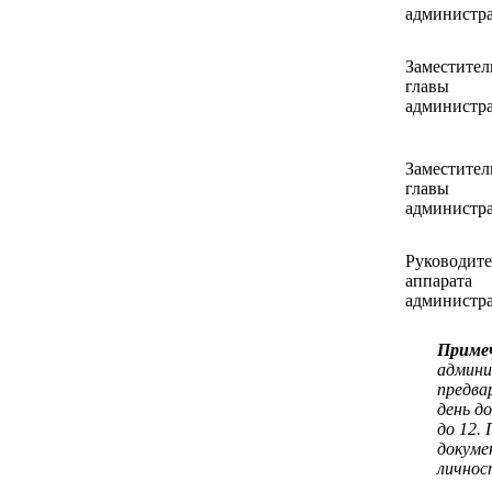
администр
Заместител
главы
администр
Заместител
главы
администр
Руководите
аппарата
администр
Приме
админи
предва
день до
до 12.
докуме
личнос