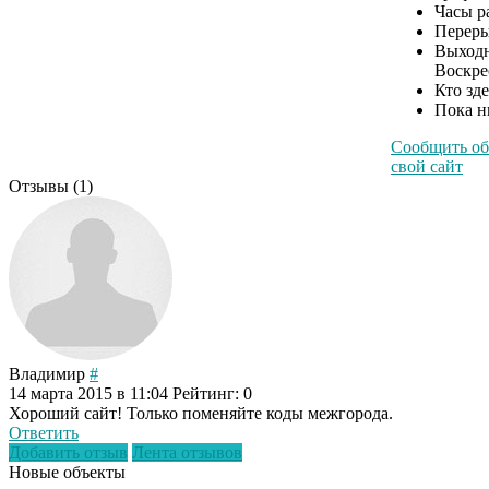
Часы р
Переры
Выходн
Воскре
Кто зд
Пока н
Сообщить об
свой сайт
Отзывы (
1
)
Владимир
#
14 марта 2015 в 11:04
Рейтинг: 0
Хороший сайт! Только поменяйте коды межгорода.
Ответить
Добавить отзыв
Лента отзывов
Новые объекты