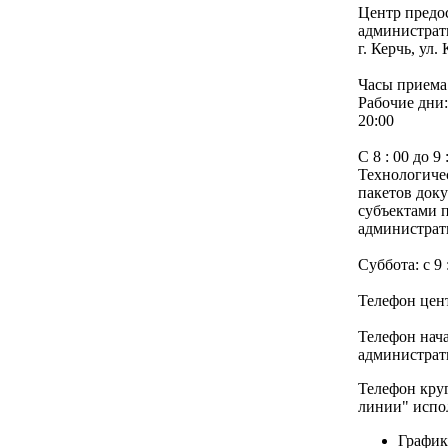
Центр предо
администрат
г. Керчь, ул.
Часы приема
Рабочие дни: 
20:00
С 8 : 00 до 9 
Технологиче
пакетов доку
субъектами 
администрат
Суббота: с 9 :
Телефон цент
Телефон нач
администрат
Телефон кру
линии" испол
График