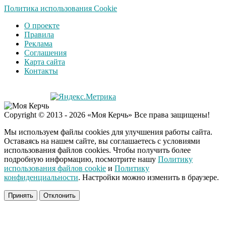
Ролик длится
Политика использования Cookie
i
несколько секунд, а
О проекте
смеяться вы будете
Правила
долго
Реклама
Соглашения
Королева вагона
i
Карта сайта
отожгла! Видео не
Контакты
оставит равнодушным
США — Южной
i
Copyright © 2013 - 2026 «Моя Керчь» Все права защищены!
Корее: «Верни мне
всё, что я подарил —
Мы используем файлы cookies для улучшения работы сайта.
Patriot и THAAD»
Оставаясь на нашем сайте, вы соглашаетесь с условиями
использования файлов cookies. Чтобы получить более
подробную информацию, посмотрите нашу
Политику
Экс-бойфренд дочери
i
использования файлов cookie
и
Политику
Борисовой душил ее
конфиденциальности
. Настройки можно изменить в браузере.
из-за макарон
Принять
Отклонить