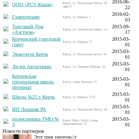
2016-06-
Керчь, ул. Вокзальное Шоссе, 36
ООО «РСУ-Крым»
офис 8
22
2016-02-
Главпочтамп
Керчь, ул. Кирова, 1
03
Торговый Дом
2015-09-
Керчь, ул. Генерала Кулакова, 1-а
«Азстром»
17
Керченский городской
2015-03-
Керчь, ул. Кирова, 17
совет
01
2015-03-
Эвакуатор Керчь
Керчь, ул. Вокзальное шоссе, 44
01
2015-03-
Лидер Автосервис
Керчь, ул. Генерала Петрова, 33
01
Керченская
2015-03-
специальная школа-
Керчь, улица Чкалова, 11
01
интернат
2015-03-
Школа №25 г. Керчь
Керчь, ул. Кирова, 75-А
01
Даже самый
i
2015-03-
ИП Люшняк РА
Керчь, ул. Вокзальное Шоссе, 36
запущенный грибок
01
исчезнет с корнем,
поликлиника ТМО №
2015-03-
Керчь (Керч, Keriç), улица
если перед сном…
3
Орджоникидзе, 55
01
Новости партнеров
Этот трюк уничтожает
i