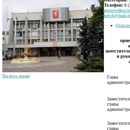
Телефон:
8 (
gorsovetkerch
kerch@mail.r
Описа
прие
заместител
и рук
На весь экран
Глава
администр
Заместител
главы
администр
Заместител
главы