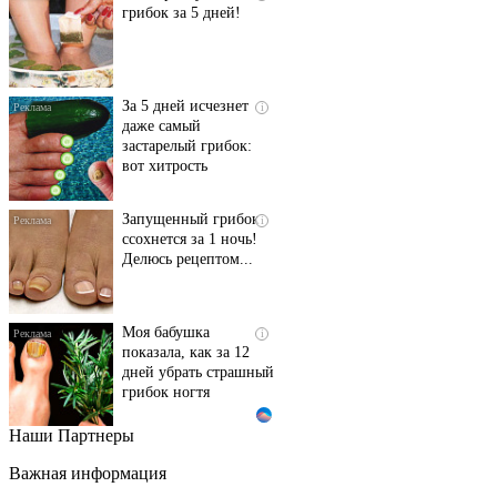
грибок за 5 дней!
За 5 дней исчезнет
i
даже самый
застарелый грибок:
вот хитрость
Запущенный грибок
i
ссохнется за 1 ночь!
Делюсь рецептом...
Моя бабушка
i
показала, как за 12
дней убрать страшный
грибок ногтя
Наши Партнеры
Этот танец невесты
i
оставит вас без слов!
Важная информация
Пересмотрела 10 раз