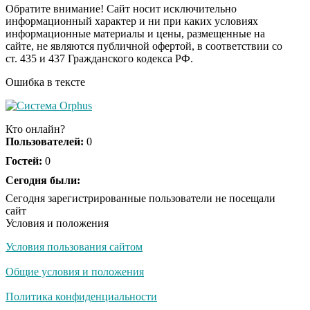
Обратите внимание! Сайт носит исключительно
информационный характер и ни при каких условиях
информационные материалы и цены, размещенные на
Ролик длится пару
i
сайте, не являются публичной офертой, в соответствии со
секунд, но вы будете в
ст. 435 и 437 Гражданского кодекса РФ.
шоке от увиденного
Ошибка в тексте
Ролик из Омска: вы
i
будете смеяться долго
Кто онлайн?
Пользователей:
0
Гостей:
0
Ржу не переставая, это
Сегодня были:
i
видео пересмотришь
Сегодня зарегистрированные пользователи не посещали
не раз
сайт
Условия и положения
Условия пользования сайтом
Скрытая камера на
i
пляже Крыма: Что
Общие условия и положения
люди вытворяют, когда
их не видят...
Политика конфиденциальности