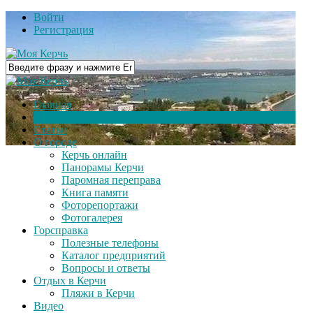
Войти
Регистрация
Главная
Новости
Статьи
О городе
Керчь онлайн
Панорамы Керчи
Паромная переправа
Книга памяти
Фоторепортажи
Фотогалерея
Горсправка
Полезные телефоны
Каталог предприятий
Вопросы и ответы
Отдых в Керчи
Пляжи в Керчи
Видео