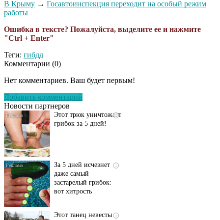
В Крыму
→
Госавтоинспекция переходит на особый режим
работы
Ошибка в тексте? Пожалуйста, выделите ее и нажмите
"Ctrl + Enter"
Теги:
гибдд
Комментарии (
0
)
Даже самый
i
запущенный грибок
Нет комментариев. Ваш будет первым!
исчезнет с корнем,
если перед сном…
Добавить комментарий
Новости партнеров
Этот трюк уничтожает
i
грибок за 5 дней!
За 5 дней исчезнет
i
даже самый
застарелый грибок:
вот хитрость
Этот танец невесты
i