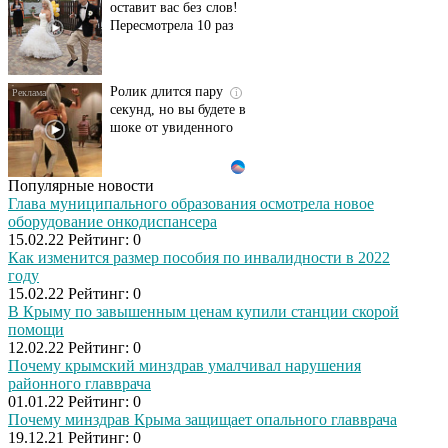
оставит вас без слов!
Пересмотрела 10 раз
Ролик длится пару
i
секунд, но вы будете в
шоке от увиденного
Популярные новости
Ролик из Омска: вы
i
Глава муниципального образования осмотрела новое
будете смеяться долго
оборудование онкодиспансера
15.02.22
Рейтинг:
0
Как изменится размер пособия по инвалидности в 2022
году
15.02.22
Рейтинг:
0
Ржу не переставая, это
i
В Крыму по завышенным ценам купили станции скорой
видео пересмотришь
помощи
не раз
12.02.22
Рейтинг:
0
Почему крымский минздрав умалчивал нарушения
районного главврача
Скрытая камера на
01.01.22
Рейтинг:
0
i
пляже Крыма: Что
Почему минздрав Крыма защищает опального главврача
люди вытворяют, когда
19.12.21
Рейтинг:
0