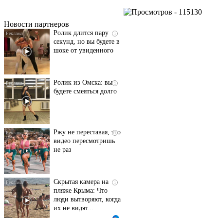
Пересмотрела 10 раз
- 115130
Новости партнеров
Ролик длится пару
i
секунд, но вы будете в
шоке от увиденного
Ролик из Омска: вы
i
будете смеяться долго
Ржу не переставая, это
i
видео пересмотришь
не раз
Скрытая камера на
i
пляже Крыма: Что
люди вытворяют, когда
их не видят...