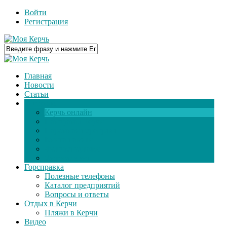
Войти
Регистрация
Главная
Новости
Статьи
О городе
Керчь онлайн
Панорамы Керчи
Паромная переправа
Книга памяти
Фоторепортажи
Фотогалерея
Горсправка
Полезные телефоны
Каталог предприятий
Вопросы и ответы
Отдых в Керчи
Пляжи в Керчи
Видео