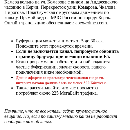
Камера кольцо на ул. Комарова с видом на Андреевскую
часовню в Керчи. Перекресток улиц Комарова, Чкалова,
Пирогова, Шлагбаумская с круговым движением по
кольцу. Прямой вид на МЧС России по городу Керчь.
Онлайн трансляцию обеспечивает: apex-crimea.com.
Буферизация может занимать от 5 до 30 сек.
Подождите этот промежуток времени.
Если не включается канал, попробуйте обновить
страницу браузера при помощи клавиши F5.
Даже самый
Если программа не работает, или наблюдаются
i
запущенный грибок
частые буферизации, значит скорость вашего
исчезнет с корнем,
подключения ниже необходимой.
если перед сном…
Для комфортного просмотра телеканалов скорость
интернет-потока должна быть не менее 500 Кбит/сек.
Также рассчитывайте, что час просмотра
Этот трюк уничтожает
i
потребляет около 225 МегаБайт трафика.
грибок за 5 дней!
Помните, что не все каналы ведут круглосуточное
вещание. Но, если по вашему мнению канал не работает -
Этот танец невесты
i
сообщите нам об этом.
оставит вас без слов!