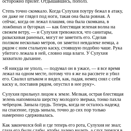
осторожно прилег. Отдышавшись, пополз.
Степь точно скомкало. Когда Сулухия поутру бежал в атаку,
он даже не глядел под ноги, такая она была ровная. А
сейчас, когда он лежал плашмя, она была скомкана, в
ложбинах и бугорках — как блестящая зеленая волна на
свежем ветру, — и Сулухия тревожился, что санитары,
разыскивая раненых, могут не заметить его. Сделав
ползком несколько метров, он заметил невдалеке немца, а
рядом с ним стальную каску, стоявшую подобно чаше. Рука
убитого лежала в ней, словно ища влаги. У Сулухия
захватило дыхание.
«Я никуда не уполз, — подумал он в ужасе, — я все время
лежал на одном месте, потому что я же на рассвете и убил
его. Свалил штыком и видел, как, падая, немец снял с себя
каску и, поставив рядом, опустил в нее руку».
Сулухия прильнул лицом к земле. Мелкая, острая блестящая
зелень напоминала шерстку молодого зверька, тонко пахла
чебрецом. Заныла грудь. Теперь, когда не осталось надежд
на спасение, грудь заныла, точно до сих пор только
намеренно сдерживалась.
Как закончился бой и где теперь его рота, Сулухия не знал;
глаза его были слабы, чтобы далеко видеть, а слух терялся в