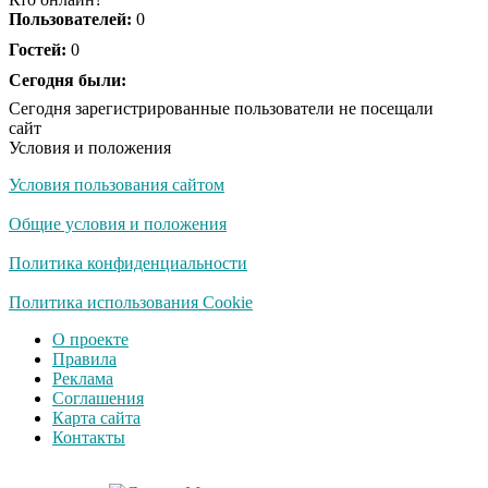
Пользователей:
0
Гостей:
0
Ржу не переставая, это
Сегодня были:
i
видео пересмотришь
Сегодня зарегистрированные пользователи не посещали
не раз
сайт
Условия и положения
Условия пользования сайтом
Скрытая камера на
i
пляже Крыма: Что
Общие условия и положения
люди вытворяют, когда
их не видят...
Политика конфиденциальности
Ролик длится
Политика использования Cookie
i
несколько секунд, а
О проекте
смеяться вы будете
Правила
долго
Реклама
Соглашения
Королева вагона
i
Карта сайта
отожгла! Видео не
Контакты
оставит равнодушным