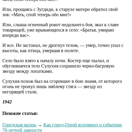
Или, прощаясь с Зугдиди, к старухе матери обратил свой
зов: «Мать, спой теперь обо мне!»
Или, слыша огненный рокот недальнего боя, звал к славе
товарищей, уже врывающихся в село: «Братья, умираю
впереди вас».
И все. Не застонал, не дрогнул телом, — умер, точно упал с
высоты, как птица, умершая в полете.
Село было взято к началу ночи. Костер еще пылал, и
обуглившееся тело Сулухия сохранило черно-багровую
звезду между лопатками.
Сулухия похож был на сгоревшее в бою знамя, от которого
огонь не тронул лишь эмблему стяга — звезду из
негорящей стали.
1942
Похожие статьи:
Городская жизнь
→
Как город-Герой вспомнил о событиях
76-летней давности