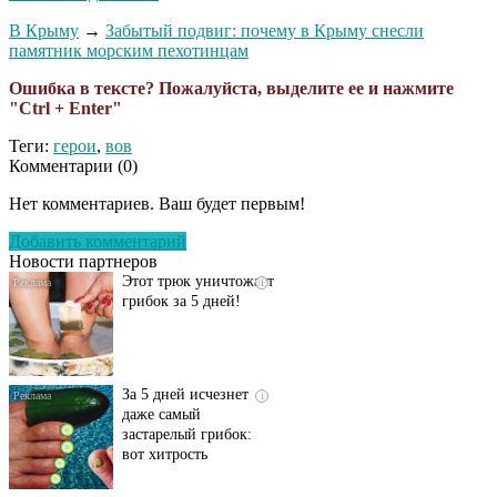
В Крыму
→
Забытый подвиг: почему в Крыму снесли
памятник морским пехотинцам
Ошибка в тексте? Пожалуйста, выделите ее и нажмите
"Ctrl + Enter"
Теги:
герои
,
вов
Комментарии (
0
)
Даже самый
i
запущенный грибок
Нет комментариев. Ваш будет первым!
исчезнет с корнем,
если перед сном…
Добавить комментарий
Новости партнеров
Этот трюк уничтожает
i
грибок за 5 дней!
За 5 дней исчезнет
i
даже самый
застарелый грибок:
вот хитрость