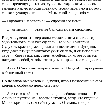
своей трепещущей тенью, суровым старческим голосом
запевала какую-нибудь древнюю, всеми забытую и потому
свежо звучащую песню. — Мать, спой теперь обо мне!
— Одумался? Заговорил? — спросил его немец.
— Э, не мешай! — ответил Сулухия почти спокойно.
Все, что умели эти мерзавцы сделать с ним жестокого,
мучительного, они уже сделали. Но и он, Григорий
Сулухия, красноармеец двадцати шести лет из Зугдиди,
куда даже птицы прилетают учиться петь, и он исполнил
свое — был тверд, как сталь. А сейчас он хотел остаться
наедине с собой, чтобы взглянуть на прожитое с гордостью.
— Азиат! Спокойно умереть хочешь? Не дам! — прокричал
взбешенный немец.
Но не таков был человек Сулухия, чтобы позволить на себя
кричать, особенно перед смертью.
— А ты сам кто? — закричал он, перебивая немца. — В
Азию не пустим, из Европы выгоним, тогда кто будешь?
Много кричишь, сам себя пугаешь. Отстань, говорю!