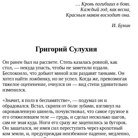
… Кровь погибших в боях.
Каждый год, как весна,
Красным маком восходит она.
И. Бунин
Григорий Сулухия
Он ранен был на рассвете. Степь казалась ровной, как
стол, — некуда упасть, чтобы не заметили издали.
Беспокоило, что добьют миной или раздавят танками. Он
хотел найти ложбинку, но не успел. Когда же, превозмогая
тяжелое оцепенение, очнулся он — вид степи удивительно
изменился.
«Значит, я полз в беспамятстве», — подумал он и
обрадовался. Встал, скрипя от боли зубами, взглянул на
окровавленную шинель, почувствовал, что самое грузное в
его отяжелевшем теле — грудь, и сделал несколько шагов,
сам не зная куда. Ноги его сразу же зацепились за бугорок.
Он зашатался, не имея сил переступить через крохотный
ком земли, и, предупреждая неизбежное падение, медленно,