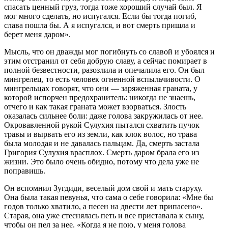
спасать ценный груз, тогда тоже хороший случай был. Я
мог много сделать, но испугался. Если бы тогда погиб,
слава пошла бы. А я испугался, и вот смерть пришла и
берет меня даром».
Мысль, что он дважды мог погибнуть со славой и убоялся и
этим отстранил от себя добрую славу, а сейчас помирает в
полной безвестности, разозлила и опечалила его. Он был
мингрелец, то есть человек огненной вспыльчивости. О
мингрельцах говорят, что они — заряженная граната, у
которой испорчен предохранитель: никогда не знаешь,
отчего и как такая граната может взорваться. Злость
оказалась сильнее боли: даже голова закружилась от нее.
Окровавленной рукой Сулухия пытался схватить пучок
травы и вырвать его из земли, как клок волос, но трава
была молодая и не давалась пальцам. Да, смерть застала
Григория Сулухия врасплох. Смерть даром брала его из
жизни. Это было очень обидно, потому что дела уже не
поправишь.
Он вспомнил Зугдиди, веселый дом свой и мать старуху.
Она была такая певунья, что сама о себе говорила: «Мне бы
годов только хватило, а песен на двести лет припасено».
Старая, она уже стеснялась петь и все приставала к сыну,
чтобы он пел за нее. «Когда я не пою, у меня голова