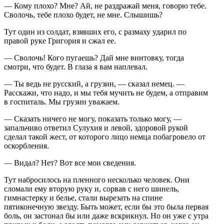
— Кому плохо? Мне? Ай, не раздражай меня, говорю тебе.
Сволочь, тебе плохо будет, не мне. Слышишь?
Тут один из солдат, взявших его, с размаху ударил по
правой руке Григория и сжал ее.
— Сволочь! Кого пугаешь? Дай мне винтовку, тогда
смотри, что будет. В глаза я вам наплевал.
— Ты ведь не русский, а грузин, — сказал немец. —
Расскажи, что надо, и мы тебя мучить не будем, а отправим
в госпиталь. Мы грузин уважаем.
— Сказать ничего не могу, показать только могу, —
запальчиво ответил Сулухия и левой, здоровой рукой
сделал такой жест, от которого лицо немца побагровело от
оскорбления.
— Видал? Нет? Вот все мои сведения.
Тут набросилось на пленного несколько человек. Они
сломали ему вторую руку и, сорвав с него шинель,
гимнастерку и белье, стали вырезать на спине
пятиконечную звезду. Быть может, если бы это была первая
боль, он застонал бы или даже вскрикнул. Но он уже с утра