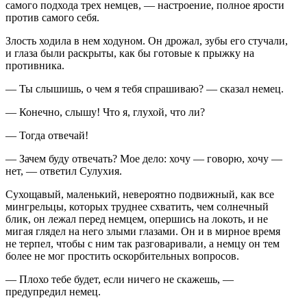
самого подхода трех немцев, — настроение, полное ярости
против самого себя.
Злость ходила в нем ходуном. Он дрожал, зубы его стучали,
и глаза были раскрыты, как бы готовые к прыжку на
противника.
— Ты слышишь, о чем я тебя спрашиваю? — сказал немец.
— Конечно, слышу! Что я, глухой, что ли?
— Тогда отвечай!
— Зачем буду отвечать? Мое дело: хочу — говорю, хочу —
нет, — ответил Сулухия.
Сухощавый, маленький, невероятно подвижный, как все
мингрельцы, которых труднее схватить, чем солнечный
блик, он лежал перед немцем, опершись на локоть, и не
мигая глядел на него злыми глазами. Он и в мирное время
не терпел, чтобы с ним так разговаривали, а немцу он тем
более не мог простить оскорбительных вопросов.
— Плохо тебе будет, если ничего не скажешь, —
предупредил немец.