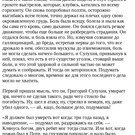
грохоте выстрелов, которые, клубясь, катились по всему
горизонту. Он снова попробовал ползти, осторожно
выгибаясь всем телом, точно держал на плечах одну свою
окровавленную грудь. Боль была всюду, болела и ныла как
бы сама его кровь, само дыхание. Он боялся сделать резкое
движение, чтобы еще больше не разбередить страдания. Он
отдался боли, и боль взяла его. Но, измучив сознание до
галлюцинаций, до бреда, истрепав нервы до того, что все
дрожало в нем, обессилив мускулы до изнеможения, боль
не могла сделать ничего большего, и Сулухия, привыкнув к
ней, понял, что есть в его существе уголок, стоящий выше
боли, и что этой здоровой и сильной частью он может
думать и соображать. И тогда он заторопился. Подумать
следовало о многом, времени же для этого последнего дела
могло не хватить.
Первой пришла мысль, что он, Григорий Сулухия, умирает
зря, ничего не сделав такого, ради чего стоило бы
погибнуть. Ну, шел в атаку, ну, стрелял в немцев, ну, даже
убил одного, — ай, кацо, большое дело, подумаешь!
«Я должен был умереть вот когда: три года назад, в
наводнение, — подумал он, раздражаясь на себя. —
Клянусь богом, двух ребят мог тогда спасти. Или вот, когда
пожар был в Поти, на грузовом пароходе, и надо было