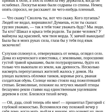
привык к боли, а злость помогла ему держаться, когда он
ослабевал. Лоскутья кожи были содраны со спины. Немец
опять спросил, не расскажет ли чего-нибудь пленный.
— Что скажу? Сволочь ты, вот что скажу. Кого пугаешь?
Людей не видал, виришвило! Думаешь, если ты сказал:
грузин уважаю, — так я тебя тоже уважать буду? Мы люди.
Ты кто? Шакал и крыса тебя родили. Ты разве человек? У
маймуна зад красивей, чем твоя морда. У, заячий выкидыш!
Была бы в моих руках сила, глаза бы у тебя под язык
заскочили!
Сулухия сплюнул и, отвернувшись от немца, оглядел село.
Дома из керченского известняка, с земляными, поросшими
густой травой крышами, были полуразрушены, будто их
только что выкопали из земли, как древность. Несколько
насмерть перепуганных жителей жалось у домов. На
улицах валялись обломки танков, коровьи рога, рваная
солдатская обувь. Солнце низко стояло над пожелтевшей
степью. Безмолвные, похожие на летучих мышей птицы
бесшумно реяли стаями над единственным уцелевшим
деревом в селе. Близился тихий вечер.
— Ой, дэда, спой теперь обо мне! — прошептал Григорий с
глубокой нежностью. Вспомнился ему похожий вечер у
себя дома, когда мать, выйдя к чинаре, что осеняет их двор