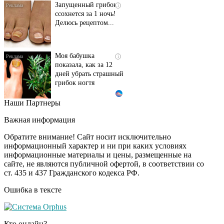
Запущенный грибок
i
ссохнется за 1 ночь!
Делюсь рецептом...
Моя бабушка
i
показала, как за 12
дней убрать страшный
грибок ногтя
Наши Партнеры
Этот танец невесты
i
оставит вас без слов!
Важная информация
Пересмотрела 10 раз
Обратите внимание! Сайт носит исключительно
информационный характер и ни при каких условиях
информационные материалы и цены, размещенные на
Ролик длится пару
i
сайте, не являются публичной офертой, в соответствии со
секунд, но вы будете в
ст. 435 и 437 Гражданского кодекса РФ.
шоке от увиденного
Ошибка в тексте
Ролик из Омска: вы
i
будете смеяться долго
Кто онлайн?