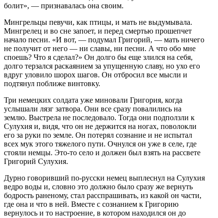
болит», — признавалась она своим.
Мингрельцы певучи, как птицы, и мать не выдумывала.
Мингрелец и во сне запоет, и перед смертью прошепчет
начало песни. «И вот, — подумал Григорий, — мать ничего
не получит от него — ни славы, ни песни. А что обо мне
споешь? Что я сделал?» Он долго бы еще злился на себя,
долго терзался раскаянием за упущенную славу, но ухо его
вдруг уловило шорох шагов. Он отбросил все мысли и
подтянул поближе винтовку.
Три немецких солдата уже миновали Григория, когда
услышали лязг затвора. Они все сразу повалились на
землю. Выстрела не последовало. Тогда они подползли к
Сулухия и, видя, что он не держится на ногах, поволокли
его за руки по земле. Он потерял сознание и не испытал
всех мук этого тяжелого пути. Очнулся он уже в селе, где
стояли немцы. Это-то село и должен был взять на рассвете
Григорий Сулухия.
Дурно говоривший по-русски немец выплеснул на Сулухия
ведро воды и, словно это должно было сразу же вернуть
бодрость раненому, стал расспрашивать, из какой он части,
где она и что в ней. Вместе с сознанием к Григорию
вернулось и то настроение, в котором находился он до