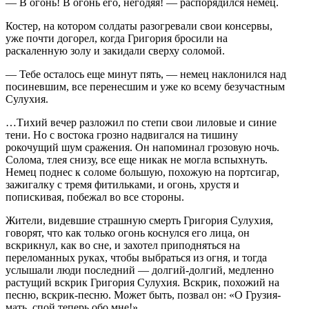
— В огонь! В огонь его, негодяя! — распорядился немец.
Костер, на котором солдаты разогревали свои консервы,
уже почти догорел, когда Григория бросили на
раскаленную золу и закидали сверху соломой.
— Тебе осталось еще минут пять, — немец наклонился над
посиневшим, все перенесшим и уже ко всему безучастным
Сулухия.
…Тихий вечер разложил по степи свои лиловые и синие
тени. Но с востока грозно надвигался на тишину
рокочущий шум сражения. Он напоминал грозовую ночь.
Солома, тлея снизу, все еще никак не могла вспыхнуть.
Немец поднес к соломе большую, похожую на портсигар,
зажигалку с тремя фитильками, и огонь, хрустя и
попискивая, побежал во все стороны.
Жители, видевшие страшную смерть Григория Сулухия,
говорят, что как только огонь коснулся его лица, он
вскрикнул, как во сне, и захотел приподняться на
переломанных руках, чтобы выбраться из огня, и тогда
услышали люди последний — долгий-долгий, медленно
растущий вскрик Григория Сулухия. Вскрик, похожий на
песню, вскрик-песню. Может быть, позвал он: «О Грузия-
мать, спой теперь обо мне!»