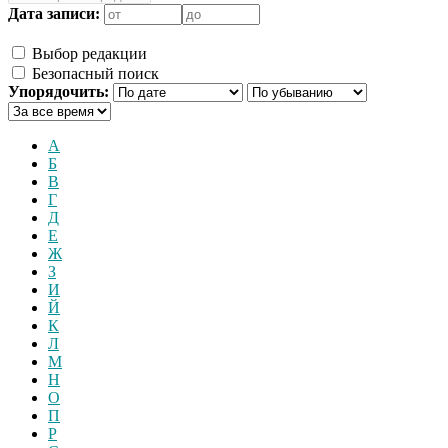
Дата записи:
Выбор редакции
Безопасный поиск
Упорядочить:
А
Б
В
Г
Д
Е
Ж
З
И
Й
К
Л
М
Н
О
П
Р