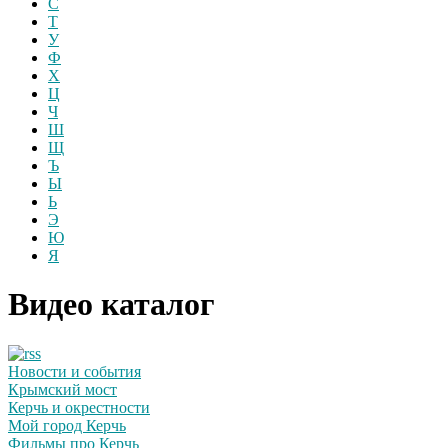
С
Т
У
Ф
Х
Ц
Ч
Ш
Щ
Ъ
Ы
Ь
Э
Ю
Я
Видео каталог
Новости и события
Крымский мост
Керчь и окрестности
Мой город Керчь
Фильмы про Керчь