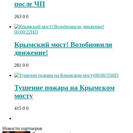
после ЧП
263
0
0
00:00:22
HD
Крымский мост! Возобновили
движение!
281
0
0
00:00:55
HD
Тушение пожара на Крымском
мосту
Скрытая камера на
i
415
0
0
пляже Крыма: Что
люди вытворяют, когда
их не видят...
Новости партнеров