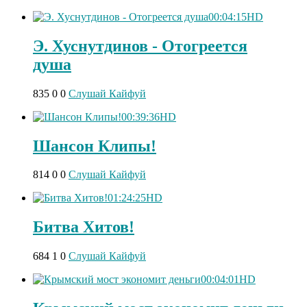
00:04:15
HD
Э. Хуснутдинов - Отогреется
душа
835
0
0
Слушай Кайфуй
00:39:36
HD
Шансон Клипы!
814
0
0
Слушай Кайфуй
01:24:25
HD
Битва Хитов!
684
1
0
Слушай Кайфуй
00:04:01
HD