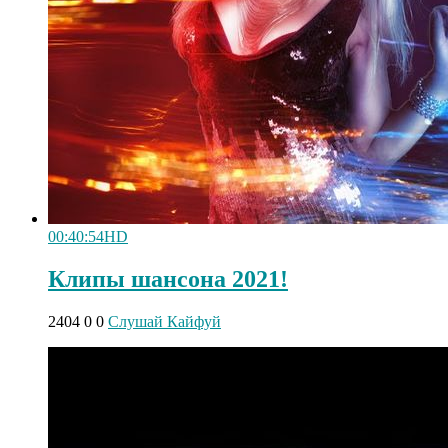
00:40:54
HD
Клипы шансона 2021!
2404
0
0
Слушай Кайфуй