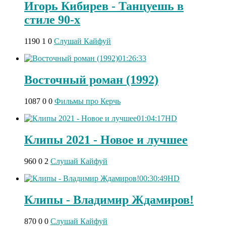
Игорь Кибирев - Танцуешь в
стиле 90-х
1190
1
0
Слушай Кайфуй
01:26:33
Восточный роман (1992)
1087
0
0
Фильмы про Керчь
01:04:17
HD
Клипы 2021 - Новое и лучшее
960
0
2
Слушай Кайфуй
00:30:49
HD
Клипы - Владимир Ждамиров!
870
0
0
Слушай Кайфуй