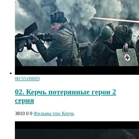
00:55:09
HD
02. Керчь потерянные герои 2
серия
3810
0
0
Фильмы про Керчь