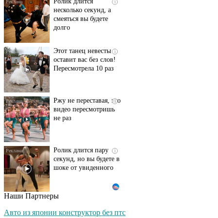
Ролик длится
i
несколько секунд, а
смеяться вы будете
долго
Этот танец невесты
i
оставит вас без слов!
Пересмотрела 10 раз
Ржу не переставая, это
i
видео пересмотришь
не раз
Ролик длится пару
i
секунд, но вы будете в
шоке от увиденного
Наши Партнеры
Ролик из Омска: вы
i
будете смеяться долго
Авто из японии конструктор без птс