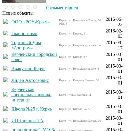
0 комментариев
Новые объекты
2016-06-
Керчь, ул. Вокзальное Шоссе, 36
ООО «РСУ-Крым»
офис 8
22
2016-02-
Главпочтамп
Керчь, ул. Кирова, 1
03
Торговый Дом
2015-09-
Керчь, ул. Генерала Кулакова, 1-а
«Азстром»
17
Керченский городской
2015-03-
Керчь, ул. Кирова, 17
совет
01
2015-03-
Эвакуатор Керчь
Керчь, ул. Вокзальное шоссе, 44
01
2015-03-
Лидер Автосервис
Керчь, ул. Генерала Петрова, 33
01
Керченская
2015-03-
специальная школа-
Керчь, улица Чкалова, 11
01
интернат
2015-03-
Школа №25 г. Керчь
Керчь, ул. Кирова, 75-А
01
Скрытая камера на
2015-03-
i
ИП Люшняк РА
Керчь, ул. Вокзальное Шоссе, 36
пляже Крыма: Что
01
люди вытворяют, когда
поликлиника ТМО №
2015-03-
Керчь (Керч, Keriç), улица