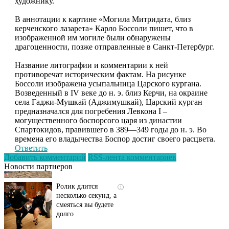
художнику.
В аннотации к картине «Могила Митридата, близ
керченского лазарета» Карло Боссоли пишет, что в
изображенной им могиле были обнаружены
драгоценности, позже отправленные в Санкт-Петербург.
Название литографии и комментарии к ней
противоречат историческим фактам. На рисунке
Боссоли изображена усыпальница Царского кургана.
Возведенный в IV веке до н. э. близ Керчи, на окраине
села Гаджи-Мушкай (Аджимушкай), Царский курган
предназначался для погребения Левкона I –
могущественного боспорсого царя из династии
Скрытая камера на
i
Спартокидов, правившего в 389—349 годы до н. э. Во
пляже Крыма: Что
времена его владычества Боспор достиг своего расцвета.
люди вытворяют, когда
Ответить
их не видят...
Добавить комментарий
RSS-лента комментариев
Новости партнеров
Ролик длится
i
несколько секунд, а
смеяться вы будете
долго
Этот танец невесты
i