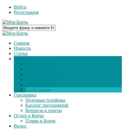
Войти
Регистрация
Главная
Новости
Статьи
О городе
Керчь онлайн
Панорамы Керчи
Паромная переправа
Книга памяти
Фоторепортажи
Фотогалерея
Горсправка
Полезные телефоны
Каталог предприятий
Вопросы и ответы
Отдых в Керчи
Пляжи в Керчи
Видео