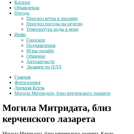
Каталог
Объявления
Погода
Прогноз ветра в проливе
Прогноз погоды на неделю
Температура воды в море
Инфо
Гороскоп
Поздравления
Игры онлайн
Общение
Автозапчасти
Экзамен по ПДД
Главная
Фотогалерея
Древняя Керчь
Могила Митридата, близ керченского лазарета
Могила Митридата, близ
керченского лазарета
Могила Митридата, близ керченского лазарета. Карло