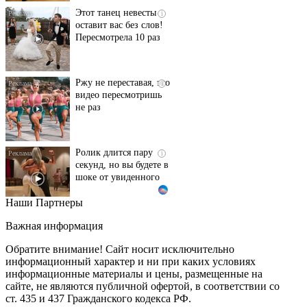
оставит вас без слов!
Пересмотрела 10 раз
Ржу не переставая, это
i
видео пересмотришь
не раз
Ролик длится пару
i
секунд, но вы будете в
шоке от увиденного
Наши Партнеры
Ролик из Омска: вы
i
будете смеяться долго
Важная информация
Обратите внимание! Сайт носит исключительно
информационный характер и ни при каких условиях
информационные материалы и цены, размещенные на
Королева вагона
i
сайте, не являются публичной офертой, в соответствии со
отожгла! Видео не
ст. 435 и 437 Гражданского кодекса РФ.
оставит равнодушным