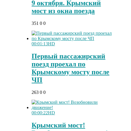
9 октября. Крымский
мост из окна поезда
351
0
0
00:01:13
HD
Первый пассажирский
поезд проехал по
Крымскому мосту после
ЧП
263
0
0
00:00:22
HD
Крымский мост!