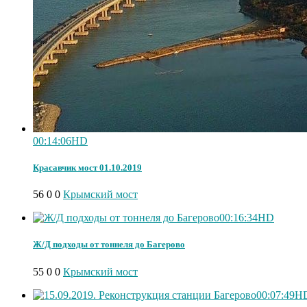
00:14:06
HD
Красавчик мост 01.10.2019
56
0
0
Крымский мост
00:16:34
HD
Ж/Д подходы от тоннеля до Багерово
55
0
0
Крымский мост
00:07:49
H