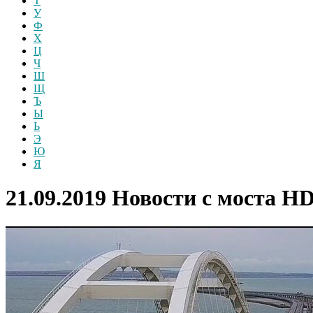
Т
У
Ф
Х
Ц
Ч
Ш
Щ
Ъ
Ы
Ь
Э
Ю
Я
21.09.2019 Новости с моста
H