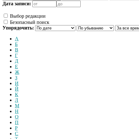
Дата записи:
Выбор редакции
Безопасный поиск
Упорядочить:
А
Б
В
Г
Д
Е
Ж
З
И
Й
К
Л
М
Н
О
П
Р
С