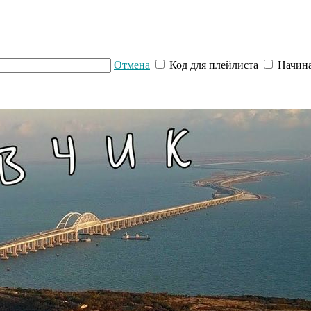
Отмена
Код для плейлиста
Начина