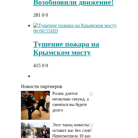
Возобновили движение!
281
0
0
00:00:55
HD
Тушение пожара на
Крымском мосту
Скрытая камера на
i
415
0
0
пляже Крыма: Что
люди вытворяют, когда
их не видят...
Новости партнеров
Ролик длится
i
несколько секунд, а
смеяться вы будете
долго
Этот танец невесты
i
оставит вас без слов!
Пересмотрела 10 раз