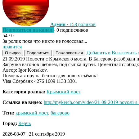
Админ
· 158 роликов
Подписаться на канал
· 0 подписчиков
54
/
0
За ролик пока что никто не голосовал...
нравится
Добавить в
Выключить 
О видео
Поделиться
Пожаловаться
21.09.2019 Новости с Крымского моста. В Багерово разобрали
Загрузка вагонов щебнем, под сыпка путей. Цементная слободк
Автор: Igor Korsakov.
Помочь автору на бензин для новых съёмок!
Visa Сбербанк 4276 1609 1133 3301
Категория ролика:
Крымский мост
Ссылка на видео:
http://mykerch.com/video/21-09-2019-novosti-s
Теги:
крымский мост
,
багерово
Город:
Керчь
2026-08-07
|
21 сентября 2019