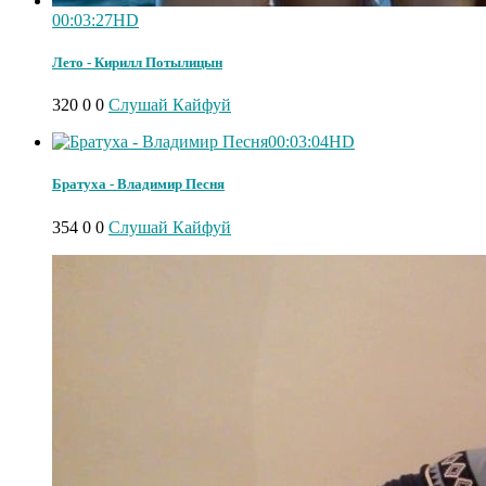
00:03:27
HD
Лето - Кирилл Потылицын
320
0
0
Слушай Кайфуй
00:03:04
HD
Братуха - Владимир Песня
354
0
0
Слушай Кайфуй