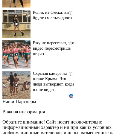
Ролик из Омска: вы
i
будете смеяться долго
Ржу не переставая, это
i
видео пересмотришь
не раз
Скрытая камера на
i
пляже Крыма: Что
люди вытворяют, когда
их не видят...
Наши Партнеры
Ролик длится
i
несколько секунд, а
Важная информация
смеяться вы будете
долго
Обратите внимание! Сайт носит исключительно
информационный характер и ни при каких условиях
информационные материалы и цены, размещенные на