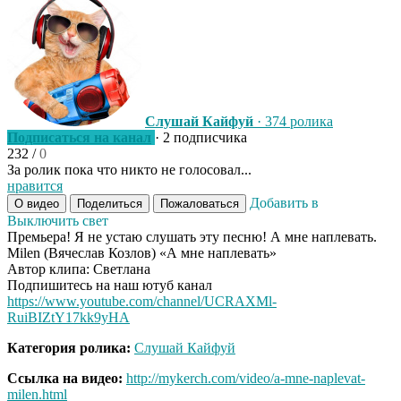
Слушай Кайфуй
· 374 ролика
Подписаться на канал
· 2 подписчика
232
/
0
За ролик пока что никто не голосовал...
нравится
Добавить в
О видео
Поделиться
Пожаловаться
Выключить свет
Премьера! Я не устаю слушать эту песню! А мне наплевать.
Milen (Вячеслав Козлов) «А мне наплевать»
Автор клипа: Светлана
Подпишитесь на наш ютуб канал
https://www.youtube.com/channel/UCRAXMl-
RuiBIZtY17kk9yHA
Категория ролика:
Слушай Кайфуй
Ссылка на видео:
http://mykerch.com/video/a-mne-naplevat-
milen.html