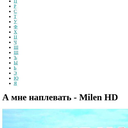
П
Р
С
Т
У
Ф
Х
Ц
Ч
Ш
Щ
Ъ
Ы
Ь
Э
Ю
Я
А мне наплевать - Milen
HD