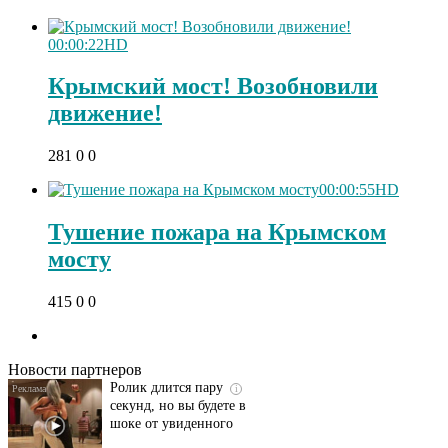
00:00:22
HD
Крымский мост! Возобновили
движение!
281
0
0
00:00:55
HD
Тушение пожара на Крымском
мосту
Этот танец невесты
i
415
0
0
оставит вас без слов!
Пересмотрела 10 раз
Новости партнеров
Ролик длится пару
i
секунд, но вы будете в
шоке от увиденного