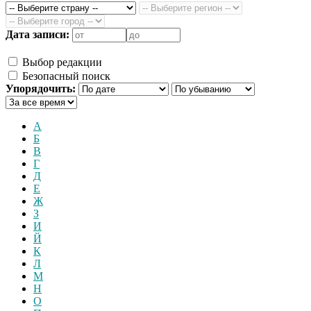
Дата записи:
Выбор редакции
Безопасный поиск
Упорядочить:
А
Б
В
Г
Д
Е
Ж
З
И
Й
К
Л
М
Н
О