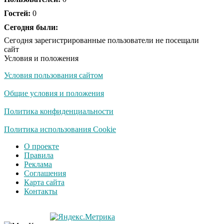
Гостей:
0
Ржу не переставая, это
Сегодня были:
i
видео пересмотришь
Сегодня зарегистрированные пользователи не посещали
не раз
сайт
Условия и положения
Условия пользования сайтом
Скрытая камера на
i
пляже Крыма: Что
Общие условия и положения
люди вытворяют, когда
их не видят...
Политика конфиденциальности
Ролик длится
Политика использования Cookie
i
несколько секунд, а
О проекте
смеяться вы будете
Правила
долго
Реклама
Соглашения
Королева вагона
i
Карта сайта
отожгла! Видео не
Контакты
оставит равнодушным