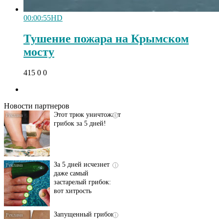
00:00:55
HD
Тушение пожара на Крымском
мосту
Даже самый
i
415
0
0
запущенный грибок
исчезнет с корнем,
если перед сном…
Новости партнеров
Этот трюк уничтожает
i
грибок за 5 дней!
За 5 дней исчезнет
i
даже самый
застарелый грибок:
вот хитрость
Запущенный грибок
i