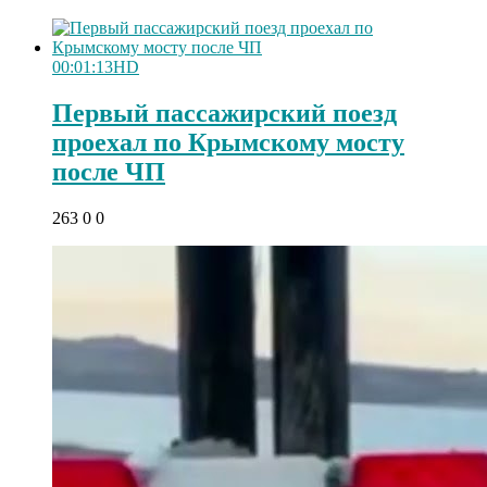
00:01:13
HD
Первый пассажирский поезд
проехал по Крымскому мосту
после ЧП
263
0
0