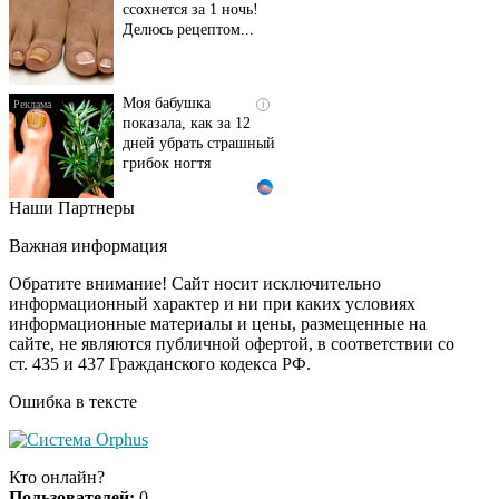
ссохнется за 1 ночь!
Делюсь рецептом...
Моя бабушка
i
показала, как за 12
дней убрать страшный
грибок ногтя
Наши Партнеры
Этот танец невесты
i
оставит вас без слов!
Важная информация
Пересмотрела 10 раз
Обратите внимание! Сайт носит исключительно
информационный характер и ни при каких условиях
информационные материалы и цены, размещенные на
Ролик длится пару
i
сайте, не являются публичной офертой, в соответствии со
секунд, но вы будете в
ст. 435 и 437 Гражданского кодекса РФ.
шоке от увиденного
Ошибка в тексте
Ролик из Омска: вы
i
будете смеяться долго
Кто онлайн?
Пользователей:
0