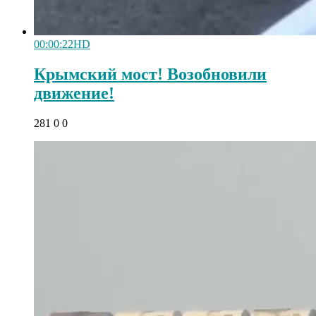
00:00:22
HD
Крымский мост! Возобновили
движение!
281
0
0