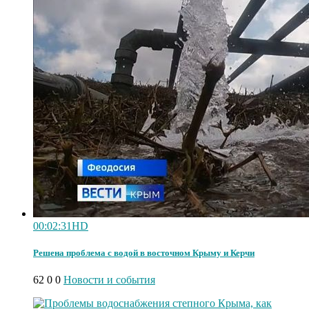
00:02:31
HD
Решена проблема с водой в восточном Крыму и Керчи
62
0
0
Новости и события