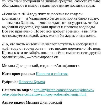
то, что сами построили за личные средства, самостоятельно
обслуживают и имеют гарантированные поставки воды.
«Если бы в 2014 году жители посёлка не создали
кооператив — в Челядиново бы до сих пор не было воды»,
— отметил Заикин. — можно ждать от государства, чтобы
выделили средства, сделали проект и провели водоводы.
Всё это правильно. Но это всё требует времени, а вы пять
лет пользуетесь водой, хотя, могли бы ждать очень долго.
«То, что часть жителей не желает вступать в кооператив и
ждёт воду от государства — это вполне нормально. Но вода
Крыма к вам не зайдёт, пока в посёлке имеются сети другой
организации», — резюмировал он.
Михаил Днепровский, издание «Антифашист»
Категория ролика:
Новости и события
Рубрика:
Новости Крыма
Ссылка на видео:
http://mykerch.com/video/cheljadinovo-
ostayotsja-bez-centralizovannogo-vodosnabzhenija.html
Автор видео:
Михаил Днепровский