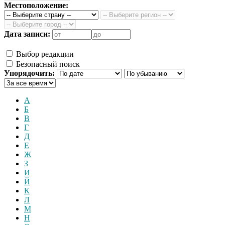
Местоположение:
Дата записи:
Выбор редакции
Безопасный поиск
Упорядочить:
А
Б
В
Г
Д
Е
Ж
З
И
Й
К
Л
М
Н