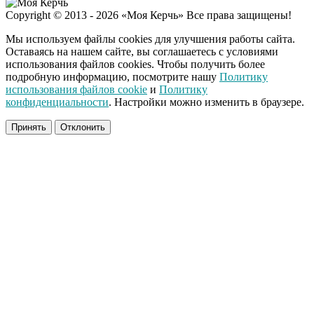
США — Южной
i
Copyright © 2013 - 2026 «Моя Керчь» Все права защищены!
Корее: «Верни мне
всё, что я подарил —
Мы используем файлы cookies для улучшения работы сайта.
Patriot и THAAD»
Оставаясь на нашем сайте, вы соглашаетесь с условиями
использования файлов cookies. Чтобы получить более
подробную информацию, посмотрите нашу
Политику
Забывший о
i
использования файлов cookie
и
Политику
патриотизме
конфиденциальности
. Настройки можно изменить в браузере.
Плющенко отправляет
сына выступать за
Принять
Отклонить
Азербайджан