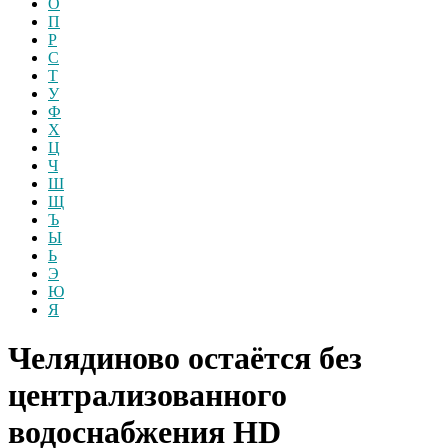
О
П
Р
С
Т
У
Ф
Х
Ц
Ч
Ш
Щ
Ъ
Ы
Ь
Э
Ю
Я
Челядиново остаётся без
централизованного
водоснабжения
HD