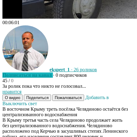
00:06:01
ekspert_1
· 26 роликов
Подписаться на канал
· 0 подписчиков
45
/
0
За ролик пока что никто не голосовал...
нравится
Добавить в
О видео
Поделиться
Пожаловаться
Выключить свет
В восточном Крыму треть посёлка Челядиново остаётся без
централизованного водоснабжения
В Крыму третья часть села Челядиново продолжает жить
без централизованного водоснабжения. Челядиново
расположено под Керчью в засушливых степях Ленинского
района, его население составляет 800 человек и