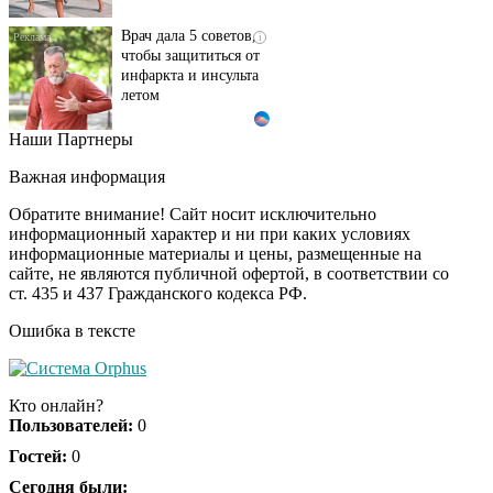
Врач дала 5 советов,
i
чтобы защититься от
инфаркта и инсульта
летом
Наши Партнеры
Ролик длится пару
i
секунд, но вы будете в
Важная информация
шоке от увиденного
Обратите внимание! Сайт носит исключительно
информационный характер и ни при каких условиях
информационные материалы и цены, размещенные на
Ролик из Омска: вы
i
сайте, не являются публичной офертой, в соответствии со
будете смеяться долго
ст. 435 и 437 Гражданского кодекса РФ.
Ошибка в тексте
Королева вагона
i
отожгла! Видео не
Кто онлайн?
оставит равнодушным
Пользователей:
0
Гостей:
0
Сегодня были: