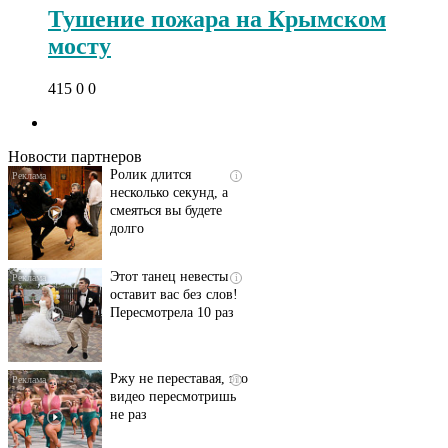
Тушение пожара на Крымском
мосту
Скрытая камера на
i
415
0
0
пляже Крыма: Что
люди вытворяют, когда
их не видят...
Новости партнеров
Ролик длится
i
несколько секунд, а
смеяться вы будете
долго
Этот танец невесты
i
оставит вас без слов!
Пересмотрела 10 раз
Ржу не переставая, это
i
видео пересмотришь
не раз