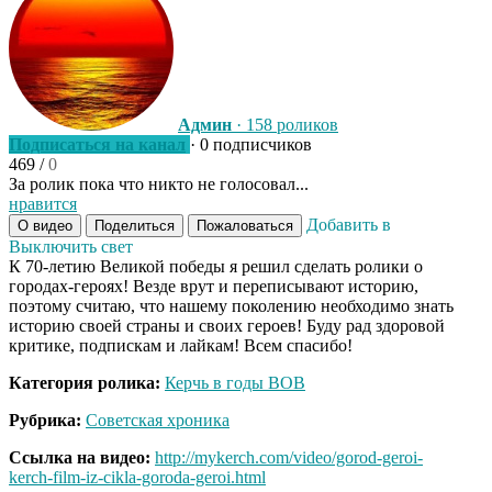
Админ
· 158 роликов
Подписаться на канал
· 0 подписчиков
469
/
0
За ролик пока что никто не голосовал...
нравится
Добавить в
О видео
Поделиться
Пожаловаться
Выключить свет
К 70-летию Великой победы я решил сделать ролики о
городах-героях! Везде врут и переписывают историю,
поэтому считаю, что нашему поколению необходимо знать
историю своей страны и своих героев! Буду рад здоровой
критике, подпискам и лайкам! Всем спасибо!
Категория ролика:
Керчь в годы ВОВ
Рубрика:
Советская хроника
Ссылка на видео:
http://mykerch.com/video/gorod-geroi-
kerch-film-iz-cikla-goroda-geroi.html