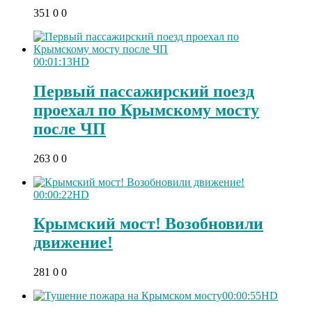
351
0
0
00:01:13
HD
Первый пассажирский поезд
проехал по Крымскому мосту
после ЧП
263
0
0
00:00:22
HD
Крымский мост! Возобновили
движение!
281
0
0
00:00:55
HD