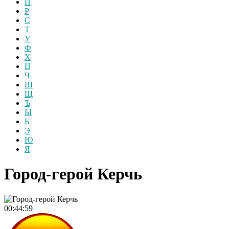
П
Р
С
Т
У
Ф
Х
Ц
Ч
Ш
Щ
Ъ
Ы
Ь
Э
Ю
Я
Город-герой Керчь
00:44:59