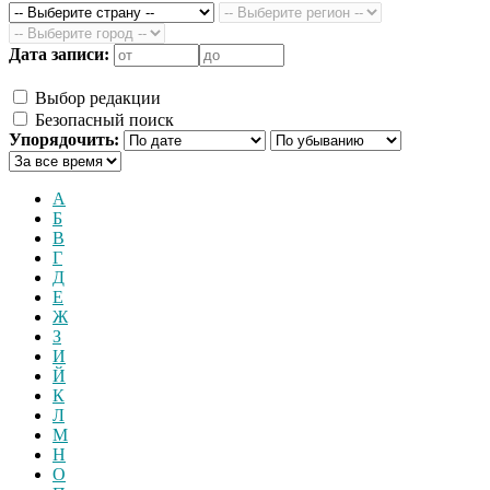
Дата записи:
Выбор редакции
Безопасный поиск
Упорядочить:
А
Б
В
Г
Д
Е
Ж
З
И
Й
К
Л
М
Н
О