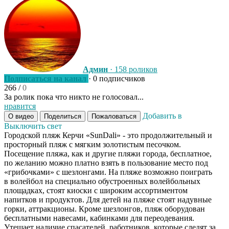
Админ
· 158 роликов
Подписаться на канал
· 0 подписчиков
266
/
0
За ролик пока что никто не голосовал...
нравится
Добавить в
О видео
Поделиться
Пожаловаться
Выключить свет
Городской пляж Керчи «SunDali» - это продолжительный и
просторный пляж с мягким золотистым песочком.
Посещение пляжа, как и другие пляжи города, бесплатное,
по желанию можно платно взять в пользование место под
«грибочками» с шезлонгами. На пляже возможно поиграть
в волейбол на специально обустроенных волейбольных
площадках, стоят киоски с широким ассортиментом
напитков и продуктов. Для детей на пляже стоят надувные
горки, аттракционы. Кроме шезлонгов, пляж оборудован
бесплатными навесами, кабинками для переодевания.
Утешает наличие спасателей, работников, которые следят за