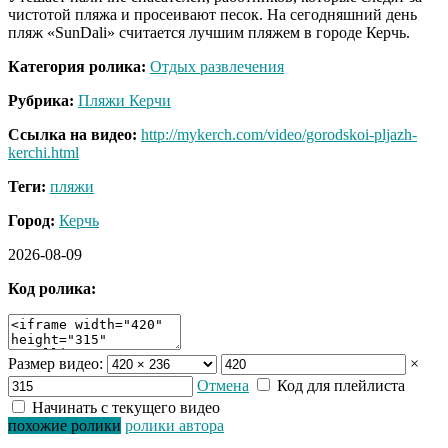
чистотой пляжа и просеивают песок. На сегодняшний день
пляж «SunDali» считается лучшим пляжем в городе Керчь.
Категория ролика:
Отдых развлечения
Рубрика:
Пляжи Керчи
Ссылка на видео:
http://mykerch.com/video/gorodskoi-pljazh-
kerchi.html
Теги:
пляжи
Город:
Керчь
2026-08-09
Код ролика:
Размер видео:
×
Отмена
Код для плейлиста
Начинать с текущего видео
похожие ролики
ролики автора