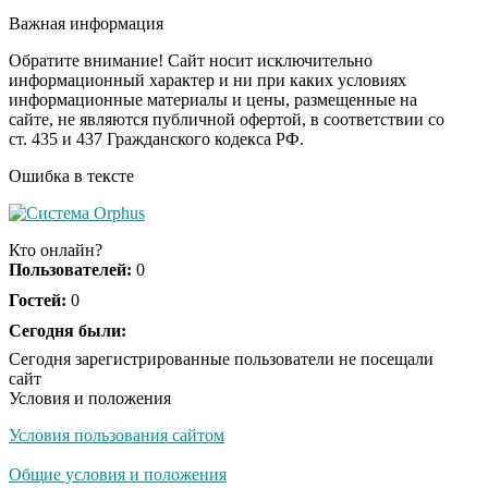
секунд, но вы будете в
Важная информация
шоке от увиденного
Обратите внимание! Сайт носит исключительно
информационный характер и ни при каких условиях
информационные материалы и цены, размещенные на
Ролик из Омска: вы
i
сайте, не являются публичной офертой, в соответствии со
будете смеяться долго
ст. 435 и 437 Гражданского кодекса РФ.
Ошибка в тексте
Ржу не переставая, это
i
видео пересмотришь
Кто онлайн?
не раз
Пользователей:
0
Гостей:
0
Скрытая камера на
Сегодня были:
i
пляже Крыма: Что
Сегодня зарегистрированные пользователи не посещали
люди вытворяют, когда
сайт
их не видят...
Условия и положения
Условия пользования сайтом
Ролик длится
i
несколько секунд, а
Общие условия и положения
смеяться вы будете