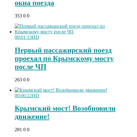
окна поезда
353
0
0
00:01:13
HD
Первый пассажирский поезд
проехал по Крымскому мосту
после ЧП
263
0
0
00:00:22
HD
Крымский мост! Возобновили
движение!
281
0
0