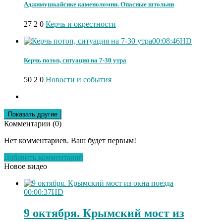
Аджимушкайсике каменоломни. Опасные штольни
27
2
0
Керчь и окрестности
00:08:46
HD
Керчь потоп, ситуация на 7-30 утра
50
2
0
Новости и события
Комментарии (
0
)
Нет комментариев. Ваш будет первым!
Добавить комментарий
Новое видео
00:00:37
HD
9 октября. Крымский мост из