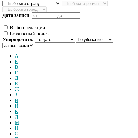
Дата записи:
Выбор редакции
Безопасный поиск
Упорядочить:
А
Б
В
Г
Д
Е
Ж
З
И
Й
К
Л
М
Н
О