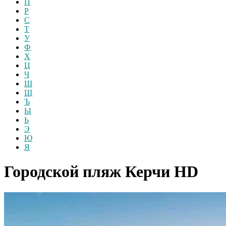
П
Р
С
Т
У
Ф
Х
Ц
Ч
Ш
Щ
Ъ
Ы
Ь
Э
Ю
Я
Городской пляж Керчи
HD