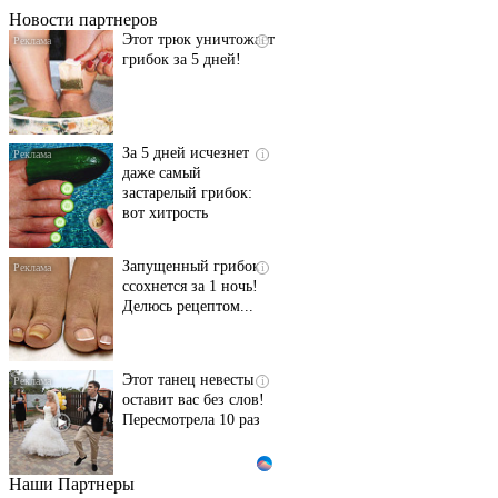
Новости партнеров
Этот трюк уничтожает
i
грибок за 5 дней!
За 5 дней исчезнет
i
даже самый
застарелый грибок:
вот хитрость
Запущенный грибок
i
ссохнется за 1 ночь!
Делюсь рецептом...
Этот танец невесты
i
оставит вас без слов!
Пересмотрела 10 раз
Наши Партнеры
Ролик длится пару
i