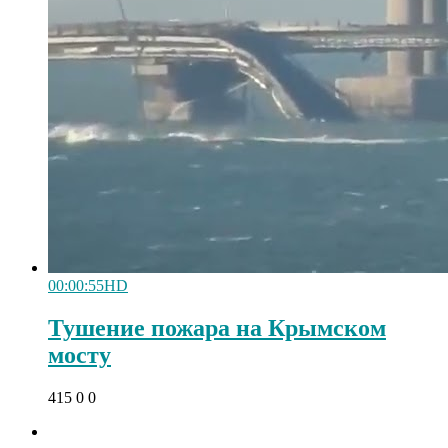
00:00:55
HD
Тушение пожара на Крымском
мосту
Даже самый
i
415
0
0
запущенный грибок
исчезнет с корнем,
если перед сном…