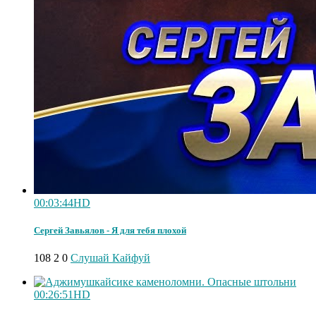
00:03:44
HD
Сергей Завьялов - Я для тебя плохой
108
2
0
Слушай Кайфуй
00:26:51
HD