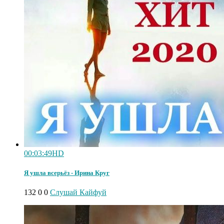
00:03:49
HD
Я ушла всерьёз - Ирина Круг
132
0
0
Слушай Кайфуй