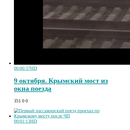
00:00:37
HD
9 октября. Крымский мост из
окна поезда
351
0
0
00:01:13
HD