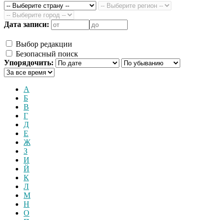
Дата записи:
Выбор редакции
Безопасный поиск
Упорядочить:
А
Б
В
Г
Д
Е
Ж
З
И
Й
К
Л
М
Н
О