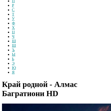
П
Р
С
Т
У
Ф
Х
Ц
Ч
Ш
Щ
Ъ
Ы
Ь
Э
Ю
Я
Край родной - Алмас
Багратиони
HD