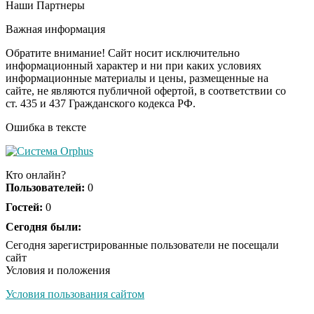
Наши Партнеры
Ролик из Омска: вы
i
будете смеяться долго
Важная информация
Обратите внимание! Сайт носит исключительно
информационный характер и ни при каких условиях
информационные материалы и цены, размещенные на
Королева вагона
i
сайте, не являются публичной офертой, в соответствии со
отожгла! Видео не
ст. 435 и 437 Гражданского кодекса РФ.
оставит равнодушным
Ошибка в тексте
Кто онлайн?
Пользователей:
0
Гостей:
0
Сегодня были:
Сегодня зарегистрированные пользователи не посещали
сайт
Условия и положения
Условия пользования сайтом