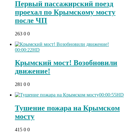
Первый пассажирский поезд
проехал по Крымскому мосту
после ЧП
263
0
0
00:00:22
HD
Крымский мост! Возобновили
движение!
281
0
0
00:00:55
HD
Тушение пожара на Крымском
мосту
Скрытая камера на
i
415
0
0
пляже Крыма: Что
люди вытворяют, когда