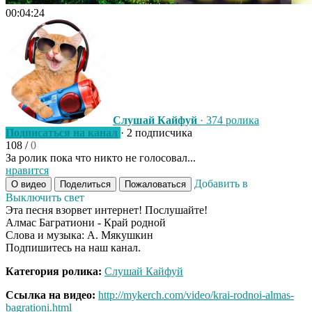
00:04:24
Слушай Кайфуй
· 374 ролика
Подписаться на канал
· 2 подписчика
108
/
0
За ролик пока что никто не голосовал...
нравится
Добавить в
О видео
Поделиться
Пожаловаться
Выключить свет
Эта песня взорвет интернет! Послушайте!
Алмас Багратиони - Край родной
Слова и музыка: А. Мякушкин
Подпишитесь на наш канал.
Категория ролика:
Слушай Кайфуй
Ссылка на видео:
http://mykerch.com/video/krai-rodnoi-almas-
bagrationi.html