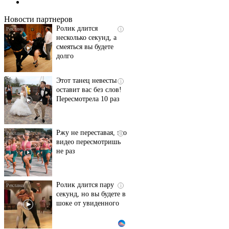
их не видят...
Новости партнеров
Ролик длится
i
несколько секунд, а
смеяться вы будете
долго
Этот танец невесты
i
оставит вас без слов!
Пересмотрела 10 раз
Ржу не переставая, это
i
видео пересмотришь
не раз
Ролик длится пару
i
секунд, но вы будете в
шоке от увиденного