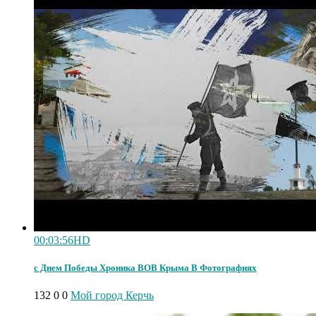
00:03:56
HD
с Днем Победы Хроника ВОВ Крыма В Фотографиях
132
0
0
Мой город Керчь