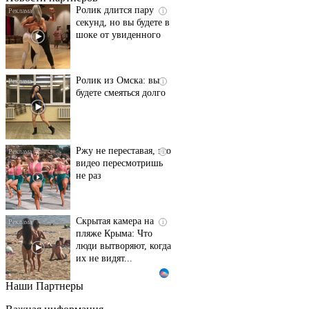
Ролик длится пару
i
секунд, но вы будете в
шоке от увиденного
Ролик из Омска: вы
i
будете смеяться долго
Ржу не переставая, это
i
видео пересмотришь
не раз
Скрытая камера на
i
пляже Крыма: Что
люди вытворяют, когда
их не видят...
Наши Партнеры
Ролик длится
i
несколько секунд, а