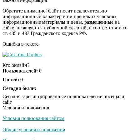
Важная информация
смеяться вы будете
долго
Обратите внимание! Сайт носит исключительно
информационный характер и ни при каких условиях
информационные материалы и цены, размещенные на
Королева вагона
i
сайте, не являются публичной офертой, в соответствии со
отожгла! Видео не
ст. 435 и 437 Гражданского кодекса РФ.
оставит равнодушным
Ошибка в тексте
Экс-бойфренд дочери
i
Борисовой душил ее
Кто онлайн?
из-за макарон
Пользователей:
0
Гостей:
0
Сегодня были:
Сегодня зарегистрированные пользователи не посещали
сайт
Условия и положения
Условия пользования сайтом
Общие условия и положения