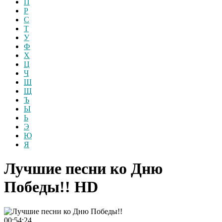
П
Р
С
Т
У
Ф
Х
Ц
Ч
Ш
Щ
Ъ
Ы
Ь
Э
Ю
Я
Лучшие песни ко Дню
Победы!!
HD
00:54:24