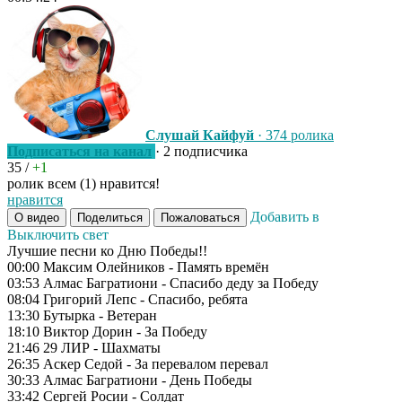
Слушай Кайфуй
· 374 ролика
Подписаться на канал
· 2 подписчика
35
/
+1
ролик всем (1) нравится!
нравится
Добавить в
О видео
Поделиться
Пожаловаться
Выключить свет
Лучшие песни ко Дню Победы!!
00:00 Максим Олейников - Память времён
03:53 Алмас Багратиони - Спасибо деду за Победу
08:04 Григорий Лепс - Спасибо, ребята
13:30 Бутырка - Ветеран
18:10 Виктор Дорин - За Победу
21:46 29 ЛИР - Шахматы
26:35 Аскер Седой - За перевалом перевал
30:33 Алмас Багратиони - День Победы
33:42 Сергей Росии - Солдат