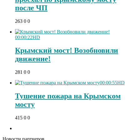
после ЧП
263
0
0
00:00:22
HD
Крымский мост! Возобновили
движение!
281
0
0
00:00:55
HD
Тушение пожара на Крымском
мосту
Этот танец невесты
i
415
0
0
оставит вас без слов!
Пересмотрела 10 раз
Новости партнеров