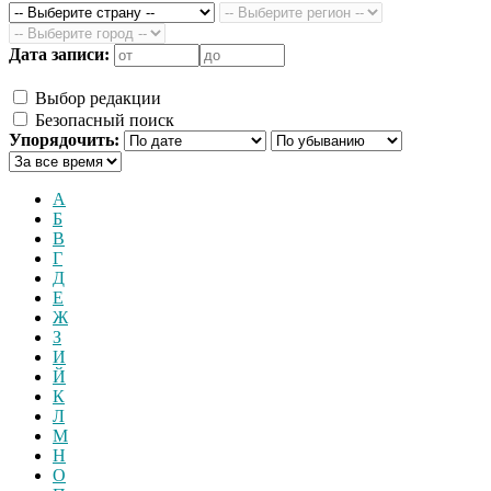
Дата записи:
Выбор редакции
Безопасный поиск
Упорядочить:
А
Б
В
Г
Д
Е
Ж
З
И
Й
К
Л
М
Н
О