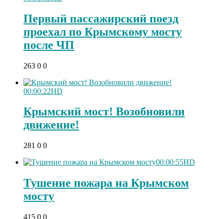
Первый пассажирский поезд
проехал по Крымскому мосту
после ЧП
263
0
0
00:00:22
HD
Крымский мост! Возобновили
движение!
281
0
0
00:00:55
HD
Тушение пожара на Крымском
мосту
Скрытая камера на
i
415
0
0
пляже Крыма: Что