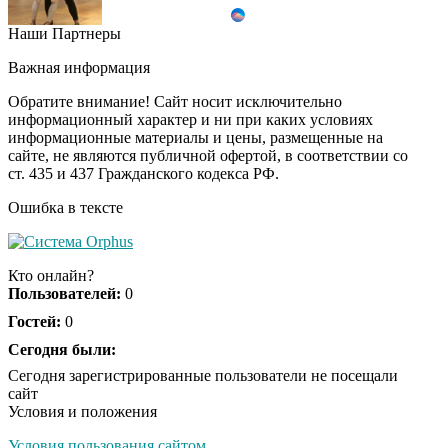
Наши Партнеры
Канадская гимнастка
i
Беззубенко
Важная информация
призналась, чем ее
разочаровала Москва
Обратите внимание! Сайт носит исключительно
информационный характер и ни при каких условиях
информационные материалы и цены, размещенные на
Ролик из Омска: вы
i
сайте, не являются публичной офертой, в соответствии со
будете смеяться долго
ст. 435 и 437 Гражданского кодекса РФ.
Ошибка в тексте
Королева вагона
i
отожгла! Видео не
Кто онлайн?
оставит равнодушным
Пользователей:
0
Гостей:
0
Сегодня были:
Сегодня зарегистрированные пользователи не посещали
сайт
Условия и положения
Условия пользования сайтом