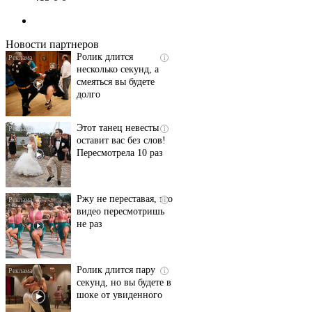
люди вытворяют, когда
их не видят...
Новости партнеров
Ролик длится
i
несколько секунд, а
смеяться вы будете
долго
Этот танец невесты
i
оставит вас без слов!
Пересмотрела 10 раз
Ржу не переставая, это
i
видео пересмотришь
не раз
Ролик длится пару
i
секунд, но вы будете в
шоке от увиденного