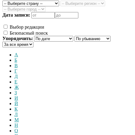
Дата записи:
Выбор редакции
Безопасный поиск
Упорядочить:
А
Б
В
Г
Д
Е
Ж
З
И
Й
К
Л
М
Н
О