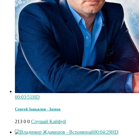
00:03:51
HD
Сергей Завьялов - Замок
213
0
0
Слушай Кайфуй
00:04:29
HD