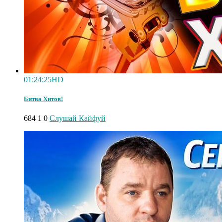
01:24:25
HD
Битва Хитов!
684
1
0
Слушай Кайфуй