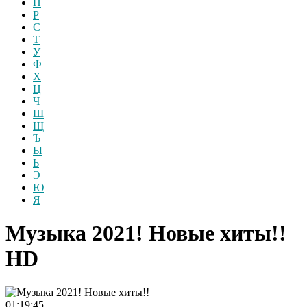
П
Р
С
Т
У
Ф
Х
Ц
Ч
Ш
Щ
Ъ
Ы
Ь
Э
Ю
Я
Музыка 2021! Новые хиты!!
HD
01:19:45