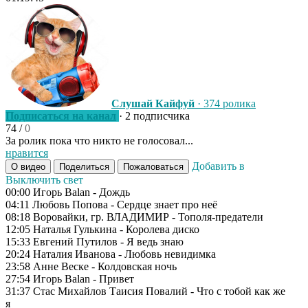
Слушай Кайфуй
· 374 ролика
Подписаться на канал
· 2 подписчика
74
/
0
За ролик пока что никто не голосовал...
нравится
Добавить в
О видео
Поделиться
Пожаловаться
Выключить свет
00:00 Игорь Balan - Дождь
04:11 Любовь Попова - Сердце знает про неё
08:18 Воровайки, гр. ВЛАДИМИР - Тополя-предатели
12:05 Наталья Гулькина - Королева диско
15:33 Евгений Путилов - Я ведь знаю
20:24 Наталия Иванова - Любовь невидимка
23:58 Анне Веске - Колдовская ночь
27:54 Игорь Balan - Привет
31:37 Стас Михайлов Таисия Повалий - Что с тобой как же
я