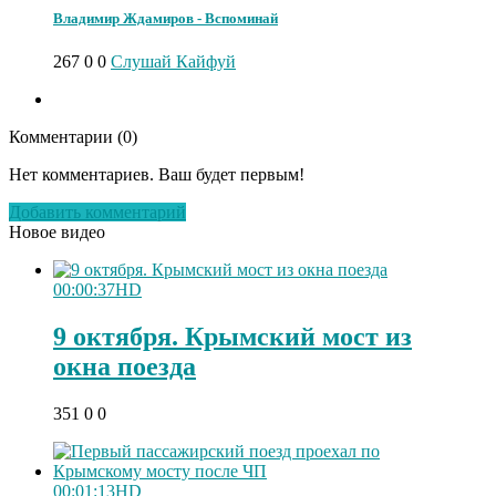
Владимир Ждамиров - Вспоминай
267
0
0
Слушай Кайфуй
Комментарии (
0
)
Нет комментариев. Ваш будет первым!
Добавить комментарий
Новое видео
00:00:37
HD
9 октября. Крымский мост из
окна поезда
351
0
0
00:01:13
HD