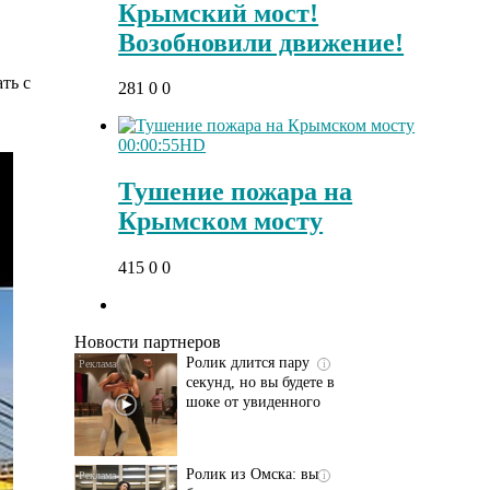
Крымский мост!
Возобновили движение!
ть с
281
0
0
00:00:55
HD
Тушение пожара на
Крымском мосту
Этот танец невесты
i
415
0
0
оставит вас без слов!
Пересмотрела 10 раз
Новости партнеров
Ролик длится пару
i
секунд, но вы будете в
шоке от увиденного
Ролик из Омска: вы
i