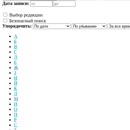
Дата записи:
Выбор редакции
Безопасный поиск
Упорядочить:
А
Б
В
Г
Д
Е
Ж
З
И
Й
К
Л
М
Н
О
П
Р
С