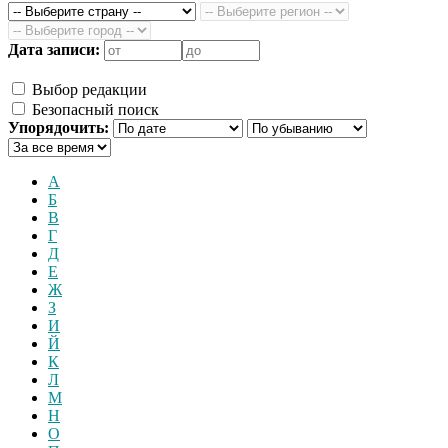
Дата записи:
Выбор редакции
Безопасный поиск
Упорядочить:
А
Б
В
Г
Д
Е
Ж
З
И
Й
К
Л
М
Н
О