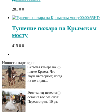
281
0
0
00:00:55
HD
Тушение пожара на Крымском
мосту
Ролик длится
i
415
0
0
несколько секунд, а
смеяться вы будете
долго
Новости партнеров
Скрытая камера на
i
пляже Крыма: Что
люди вытворяют, когда
их не видят...
Этот танец невесты
i
оставит вас без слов!
Пересмотрела 10 раз