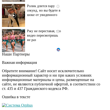
Ролик длится пару
i
секунд, но вы будете в
шоке от увиденного
Ржу не переставая, это
i
видео пересмотришь
не раз
Наши Партнеры
Ролик из Омска: вы
i
будете смеяться долго
Важная информация
Обратите внимание! Сайт носит исключительно
информационный характер и ни при каких условиях
информационные материалы и цены, размещенные на
Королева вагона
i
сайте, не являются публичной офертой, в соответствии со
отожгла! Видео не
ст. 435 и 437 Гражданского кодекса РФ.
оставит равнодушным
Ошибка в тексте