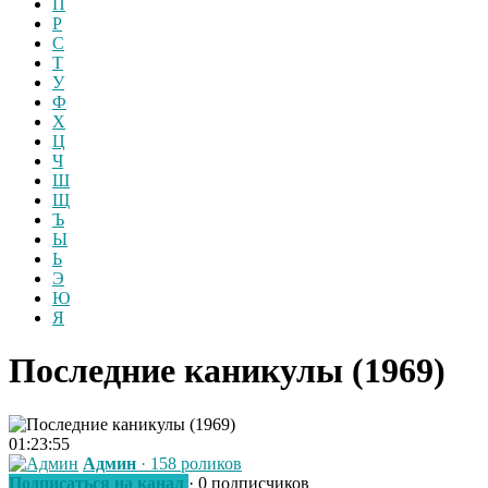
П
Р
С
Т
У
Ф
Х
Ц
Ч
Ш
Щ
Ъ
Ы
Ь
Э
Ю
Я
Последние каникулы (1969)
01:23:55
Админ
· 158 роликов
Подписаться на канал
· 0 подписчиков