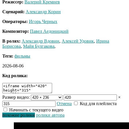
Режиссер:
Валерий Кремнев
Сценарий:
Александр Корин
Операторы:
Игорь Черных
Композитор:
Павел Аедоницкий
В ролях:
Александр Вдовин
,
Алексей Удовик
,
Ирина
Борисова
,
Майя Булгакова
,
Теги:
фильмы
2026-08-06
Код ролика:
Размер видео:
×
Отмена
Код для плейлиста
Начинать с текущего видео
похожие ролики
ролики автора