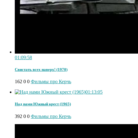
01:09:58
Свистать всех наверх! (1970)
162
0
0
Фильмы про Керчь
01:13:05
Над нами Южный крест (1965)
392
0
0
Фильмы про Керчь