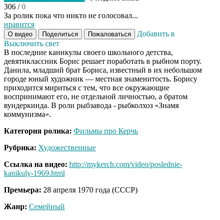
306
/
0
За ролик пока что никто не голосовал...
нравится
Добавить в
О видео
Поделиться
Пожаловаться
Выключить свет
В последние каникулы своего школьного детства,
девятиклассник Борис решает поработать в рыбном порту.
Данила, младший брат Бориса, известный в их небольшом
городе юный художник — местная знаменитость. Борису
приходится мириться с тем, что все окружающие
воспринимают его, не отдельной личностью, а братом
вундеркинда. В роли рыбзавода - рыбколхоз «Знамя
коммунизма».
Категория ролика:
Фильмы про Керчь
Рубрика:
Художественные
Ссылка на видео:
http://mykerch.com/video/poslednie-
kanikuly-1969.html
Премьера:
28 апреля 1970 года (СССР)
Жанр:
Семейный