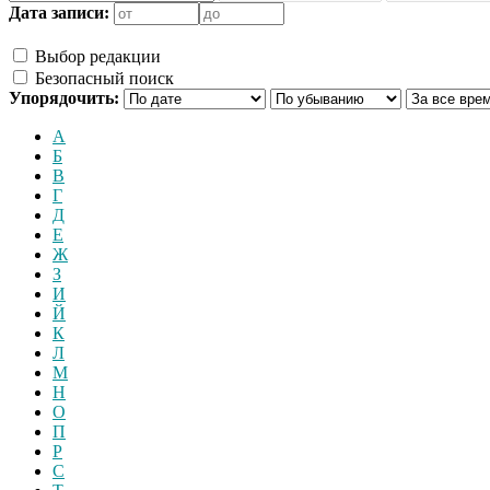
Дата записи:
Выбор редакции
Безопасный поиск
Упорядочить:
А
Б
В
Г
Д
Е
Ж
З
И
Й
К
Л
М
Н
О
П
Р
С