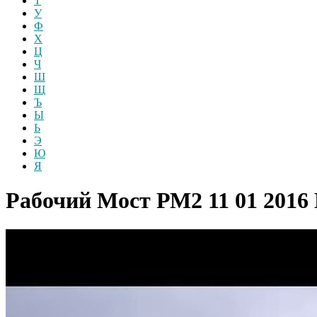
Т
У
Ф
Х
Ц
Ч
Ш
Щ
Ъ
Ы
Ь
Э
Ю
Я
Рабочий Мост РМ2 11 01 2016