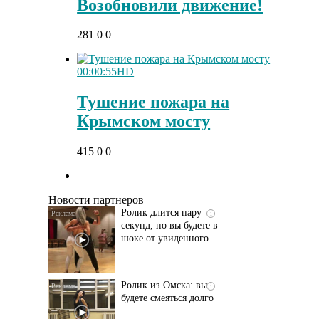
Возобновили движение!
281
0
0
00:00:55
HD
Тушение пожара на
Крымском мосту
Этот танец невесты
i
415
0
0
оставит вас без слов!
Пересмотрела 10 раз
Новости партнеров
Ролик длится пару
i
секунд, но вы будете в
шоке от увиденного
Ролик из Омска: вы
i
будете смеяться долго