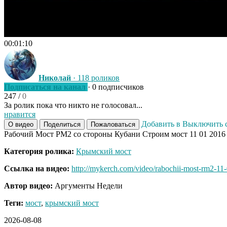
00:01:10
Николай
· 118 роликов
Подписаться на канал
· 0 подписчиков
247
/
0
За ролик пока что никто не голосовал...
нравится
Добавить в
Выключить 
О видео
Поделиться
Пожаловаться
Рабочий Мост РМ2 со стороны Кубани Строим мост 11 01 2016
Категория ролика:
Крымский мост
Ссылка на видео:
http://mykerch.com/video/rabochii-most-rm2-11
Автор видео:
Аргументы Недели
Теги:
мост
,
крымский мост
2026-08-08