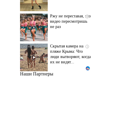
Ржу не переставая, это
i
видео пересмотришь
не раз
Скрытая камера на
i
пляже Крыма: Что
люди вытворяют, когда
их не видят...
Наши Партнеры
Ролик длится
i
несколько секунд, а
смеяться вы будете
долго
Королева вагона
i
отожгла! Видео не
оставит равнодушным