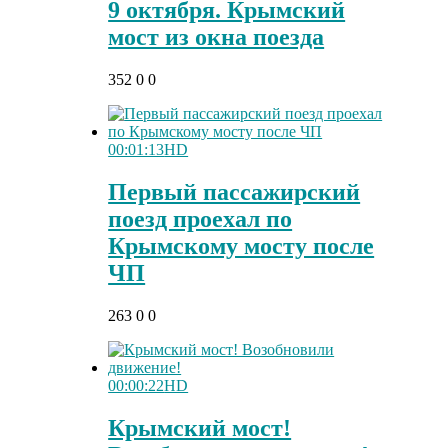
9 октября. Крымский
мост из окна поезда
352
0
0
00:01:13
HD
Первый пассажирский
поезд проехал по
Крымскому мосту после
ЧП
263
0
0
00:00:22
HD
Крымский мост!