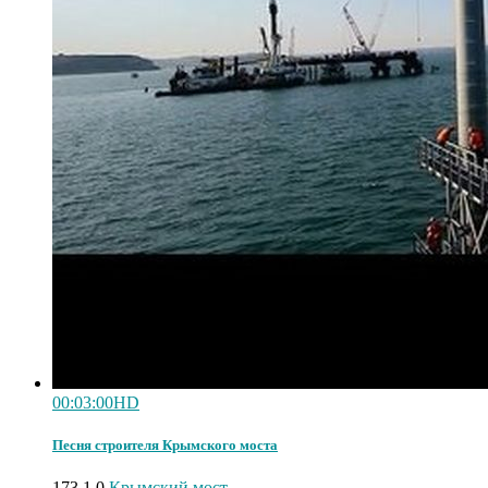
00:03:00
HD
Песня строителя Крымского моста
173
1
0
Крымский мост