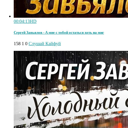
00:04:13
HD
Сергей Завьялов - А мне с тобой остаться хоть на миг
158
1
0
Слушай Кайфуй