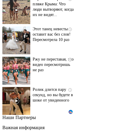
пляже Крыма: Что
люди вытворяют, когда
их не видят...
Этот танец невесты
i
оставит вас без слов!
Пересмотрела 10 раз
Ржу не переставая, это
i
видео пересмотришь
не раз
Ролик длится пару
i
секунд, но вы будете в
шоке от увиденного
Наши Партнеры
Взломали Telegram
i
Собчак - вот что
Важная информация
нашлось в переписках