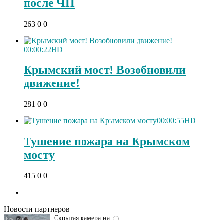
после ЧП
263
0
0
00:00:22
HD
Крымский мост! Возобновили
движение!
281
0
0
00:00:55
HD
Тушение пожара на Крымском
мосту
Ролик длится
i
415
0
0
несколько секунд, а
смеяться вы будете
долго
Новости партнеров
Скрытая камера на
i