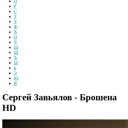
П
Р
С
Т
У
Ф
Х
Ц
Ч
Ш
Щ
Ъ
Ы
Ь
Э
Ю
Я
Сергей Завьялов - Брошена
HD