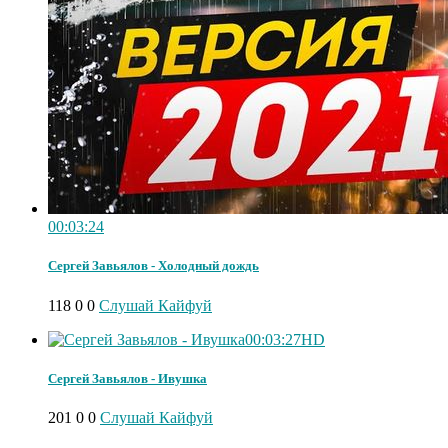
00:03:24
Сергей Завьялов - Холодный дождь
118
0
0
Слушай Кайфуй
00:03:27
HD
Сергей Завьялов - Ивушка
201
0
0
Слушай Кайфуй