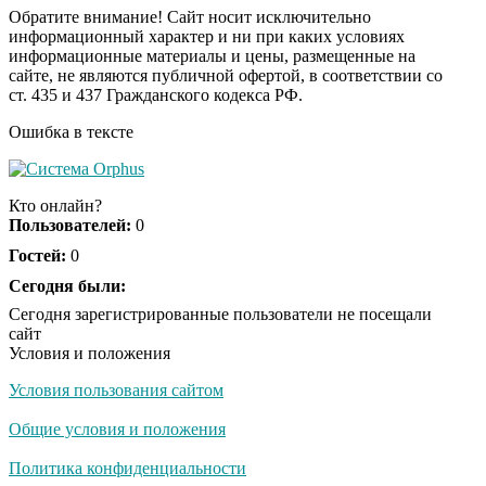
Обратите внимание! Сайт носит исключительно
информационный характер и ни при каких условиях
информационные материалы и цены, размещенные на
Ролик из Омска: вы
i
сайте, не являются публичной офертой, в соответствии со
будете смеяться долго
ст. 435 и 437 Гражданского кодекса РФ.
Ошибка в тексте
Королева вагона
i
отожгла! Видео не
Кто онлайн?
оставит равнодушным
Пользователей:
0
Гостей:
0
Сегодня были:
Сегодня зарегистрированные пользователи не посещали
сайт
Условия и положения
Условия пользования сайтом
Общие условия и положения
Политика конфиденциальности