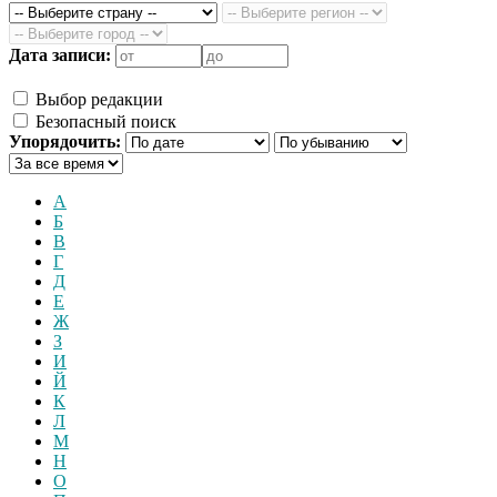
Дата записи:
Выбор редакции
Безопасный поиск
Упорядочить:
А
Б
В
Г
Д
Е
Ж
З
И
Й
К
Л
М
Н
О