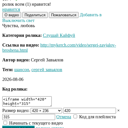
ролик всем (1) нравится!
нравится
Добавить в
О видео
Поделиться
Пожаловаться
Выключить свет
Чувства, любовь
Категория ролика:
Слушай Кайфуй
Ссылка на видео:
http://mykerch.com/video/sergei-zavjalov-
broshena.html
Автор видео:
Сергей Завьялов
Теги:
шансон
,
сергей завьялов
2026-08-06
Код ролика:
Размер видео:
×
Отмена
Код для плейлиста
Начинать с текущего видео