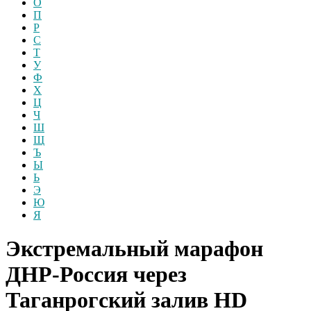
О
П
Р
С
Т
У
Ф
Х
Ц
Ч
Ш
Щ
Ъ
Ы
Ь
Э
Ю
Я
Экстремальный марафон
ДНР-Россия через
Таганрогский залив
HD