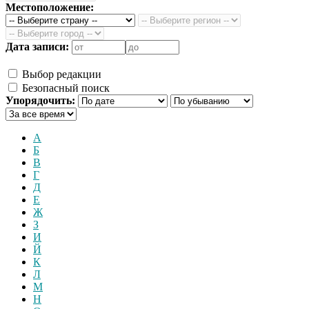
Местоположение:
Дата записи:
Выбор редакции
Безопасный поиск
Упорядочить:
А
Б
В
Г
Д
Е
Ж
З
И
Й
К
Л
М
Н