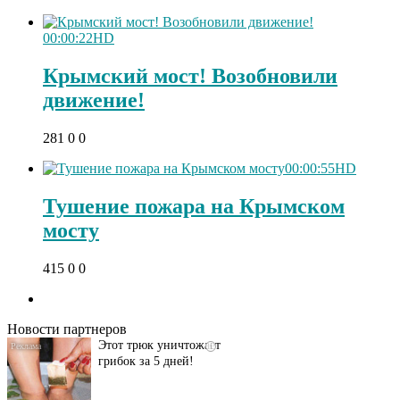
00:00:22
HD
Крымский мост! Возобновили
движение!
281
0
0
00:00:55
HD
Тушение пожара на Крымском
мосту
Даже самый
i
415
0
0
запущенный грибок
исчезнет с корнем,
если перед сном…
Новости партнеров
Этот трюк уничтожает
i
грибок за 5 дней!