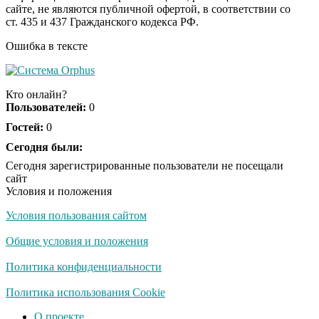
Ролик из Омска: вы
i
сайте, не являются публичной офертой, в соответствии со
будете смеяться долго
ст. 435 и 437 Гражданского кодекса РФ.
Ошибка в тексте
Ржу не переставая, это
i
видео пересмотришь
Кто онлайн?
не раз
Пользователей:
0
Гостей:
0
Скрытая камера на
Сегодня были:
i
пляже Крыма: Что
Сегодня зарегистрированные пользователи не посещали
люди вытворяют, когда
сайт
их не видят...
Условия и положения
Условия пользования сайтом
Ролик длится
i
несколько секунд, а
Общие условия и положения
смеяться вы будете
долго
Политика конфиденциальности
Королева вагона
Политика использования Cookie
i
отожгла! Видео не
О проекте
оставит равнодушным