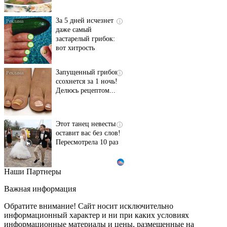
За 5 дней исчезнет
i
даже самый
застарелый грибок:
вот хитрость
Запущенный грибок
i
ссохнется за 1 ночь!
Делюсь рецептом...
Этот танец невесты
i
оставит вас без слов!
Пересмотрела 10 раз
Наши Партнеры
Ролик длится пару
i
секунд, но вы будете в
Важная информация
шоке от увиденного
Обратите внимание! Сайт носит исключительно
информационный характер и ни при каких условиях
информационные материалы и цены, размещенные на