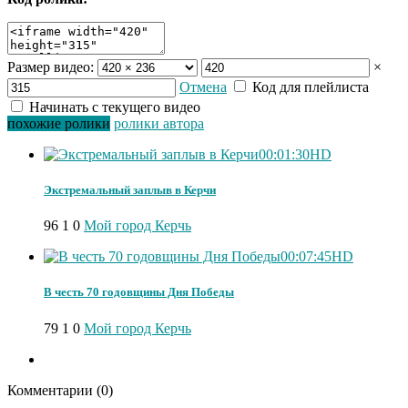
Размер видео:
×
Отмена
Код для плейлиста
Начинать с текущего видео
похожие ролики
ролики автора
00:01:30
HD
Экстремальный заплыв в Керчи
96
1
0
Мой город Керчь
00:07:45
HD
В честь 70 годовщины Дня Победы
79
1
0
Мой город Керчь
Комментарии (
0
)