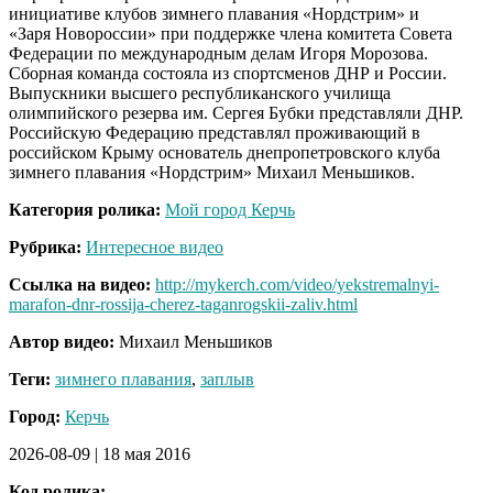
инициативе клубов зимнего плавания «Нордстрим» и
«Заря Новороссии» при поддержке члена комитета Совета
Федерации по международным делам Игоря Морозова.
Сборная команда состояла из спортсменов ДНР и России.
Выпускники высшего республиканского училища
олимпийского резерва им. Сергея Бубки представляли ДНР.
Российскую Федерацию представлял проживающий в
российском Крыму основатель днепропетровского клуба
зимнего плавания «Нордстрим» Михаил Меньшиков.
Категория ролика:
Мой город Керчь
Рубрика:
Интересное видео
Ссылка на видео:
http://mykerch.com/video/yekstremalnyi-
marafon-dnr-rossija-cherez-taganrogskii-zaliv.html
Автор видео:
Михаил Меньшиков
Теги:
зимнего плавания
,
заплыв
Город:
Керчь
2026-08-09
|
18 мая 2016
Код ролика: