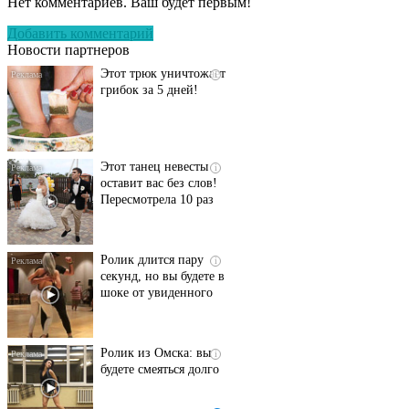
Нет комментариев. Ваш будет первым!
исчезнет с корнем,
если перед сном…
Добавить комментарий
Новости партнеров
Этот трюк уничтожает
i
грибок за 5 дней!
Этот танец невесты
i
оставит вас без слов!
Пересмотрела 10 раз
Ролик длится пару
i
секунд, но вы будете в
шоке от увиденного
Ролик из Омска: вы
i
будете смеяться долго