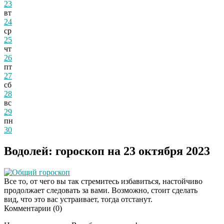
23
вт
24
ср
25
чт
26
пт
27
сб
28
вс
29
пн
30
Водолей: гороскоп на 23 октября 2023
Общий гороскоп
Все то, от чего вы так стремитесь избавиться, настойчиво
продолжает следовать за вами. Возможно, стоит сделать
вид, что это вас устраивает, тогда отстанут.
Комментарии (
0
)
Даже самый
i
запущенный грибок