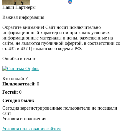
Наши Партнеры
Ржу не переставая, это
i
видео пересмотришь
Важная информация
не раз
Обратите внимание! Сайт носит исключительно
информационный характер и ни при каких условиях
информационные материалы и цены, размещенные на
Скрытая камера на
i
сайте, не являются публичной офертой, в соответствии со
пляже Крыма: Что
ст. 435 и 437 Гражданского кодекса РФ.
люди вытворяют, когда
их не видят...
Ошибка в тексте
Ролик длится
i
несколько секунд, а
Кто онлайн?
смеяться вы будете
Пользователей:
0
долго
Гостей:
0
Королева вагона
Сегодня были:
i
отожгла! Видео не
Сегодня зарегистрированные пользователи не посещали
оставит равнодушным
сайт
Условия и положения
Условия пользования сайтом
Экс-бойфренд дочери
i