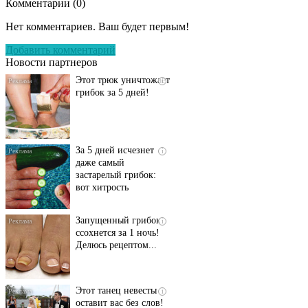
Комментарии (
0
)
Даже самый
i
запущенный грибок
Нет комментариев. Ваш будет первым!
исчезнет с корнем,
если перед сном…
Добавить комментарий
Новости партнеров
Этот трюк уничтожает
i
грибок за 5 дней!
За 5 дней исчезнет
i
даже самый
застарелый грибок:
вот хитрость
Запущенный грибок
i
ссохнется за 1 ночь!
Делюсь рецептом...
Этот танец невесты
i
оставит вас без слов!