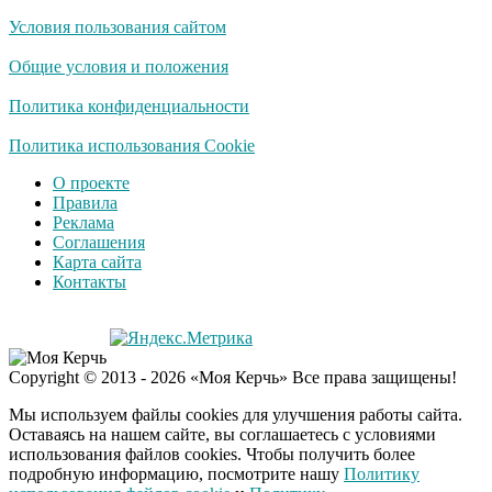
Условия пользования сайтом
Ролик длится
i
несколько секунд, а
Общие условия и положения
смеяться вы будете
долго
Политика конфиденциальности
Королева вагона
Политика использования Cookie
i
отожгла! Видео не
О проекте
оставит равнодушным
Правила
Реклама
Соглашения
Забывший о
i
Карта сайта
патриотизме
Контакты
Плющенко отправляет
сына выступать за
Азербайджан
Copyright © 2013 - 2026 «Моя Керчь» Все права защищены!
Мы используем файлы cookies для улучшения работы сайта.
Оставаясь на нашем сайте, вы соглашаетесь с условиями
использования файлов cookies. Чтобы получить более
подробную информацию, посмотрите нашу
Политику