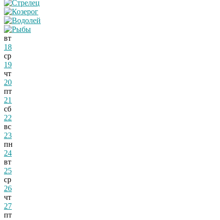
вт
18
ср
19
чт
20
пт
21
сб
22
вс
23
пн
24
вт
25
ср
26
чт
27
пт