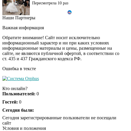
Пересмотрела 10 раз
Наши Партнеры
Ролик длится пару
i
секунд, но вы будете в
Важная информация
шоке от увиденного
Обратите внимание! Сайт носит исключительно
информационный характер и ни при каких условиях
информационные материалы и цены, размещенные на
Ролик из Омска: вы
i
сайте, не являются публичной офертой, в соответствии со
будете смеяться долго
ст. 435 и 437 Гражданского кодекса РФ.
Ошибка в тексте
Ржу не переставая, это
i
видео пересмотришь
Кто онлайн?
не раз
Пользователей:
0
Гостей:
0
Скрытая камера на
Сегодня были:
i
пляже Крыма: Что
Сегодня зарегистрированные пользователи не посещали
люди вытворяют, когда
сайт
их не видят...
Условия и положения