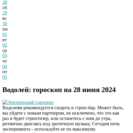
28
сб
29
вс
30
пн
01
вт
02
ср
03
чт
04
пт
05
Водолей: гороскоп на 28 июня 2024
Эротический гороскоп
Водолеям рекомендуется сходить в стрип-бар. Может быть,
вы уйдете с новым партнером, не исключено, что это как
раз и будет стриптизер, или останетесь с ним до утра,
ритмично двигаясь под эротичную музыку. Сегодня ночь
эксперимента - используйте ее по максимуму.