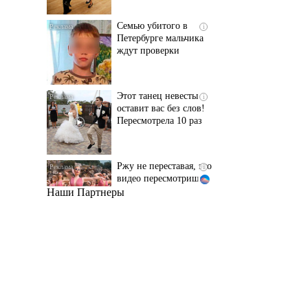
ждут проверки
Этот танец невесты
i
оставит вас без слов!
Пересмотрела 10 раз
Ржу не переставая, это
i
видео пересмотришь
не раз
Наши Партнеры
Ролик из Омска: вы
i
будете смеяться долго
Почему в школе
i
Загитовой стоимостью
больше миллиарда
некому тренировать