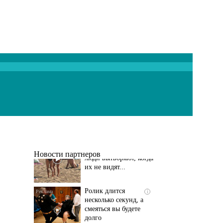
Скрытая камера на
i
пляже Крыма: Что
люди вытворяют, когда
их не видят...
Новости партнеров
Ролик длится
i
несколько секунд, а
смеяться вы будете
долго
Семью убитого в
i
Петербурге мальчика