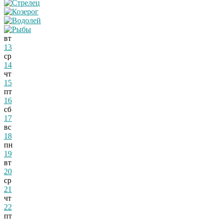
вт
13
ср
14
чт
15
пт
16
сб
17
вс
18
пн
19
вт
20
ср
21
чт
22
пт