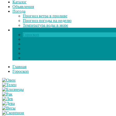
Каталог
Объявления
Погода
Прогноз ветра в проливе
Прогноз погоды на неделю
Температура воды в море
Инфо
Гороскоп
Поздравления
Игры онлайн
Общение
Автозапчасти
Экзамен по ПДД
Главная
Гороскоп