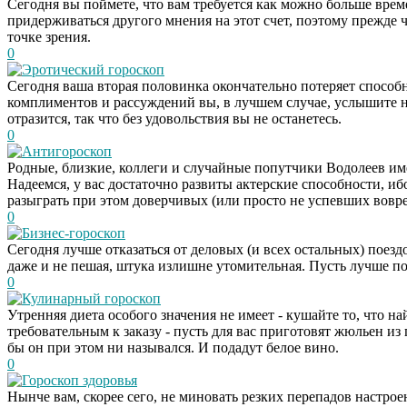
Сегодня вы поймете, что вам требуется как можно больше вр
придерживаться другого мнения на этот счет, поэтому прежде ч
точке зрения.
0
Эротический гороскоп
Сегодня ваша вторая половинка окончательно потеряет способн
комплиментов и рассуждений вы, в лучшем случае, услышите наб
отразится, так что без удовольствия вы не останетесь.
0
Антигороскоп
Родные, близкие, коллеги и случайные попутчики Водолеев им
Надеемся, у вас достаточно развиты актерские способности, иб
разыграть при этом доверчивых (или просто не успевших воврем
0
Бизнес-гороскоп
Сегодня лучше отказаться от деловых (и всех остальных) поездо
даже и не пешая, штука излишне утомительная. Пусть лучше по
0
Кулинарный гороскоп
Утренняя диета особого значения не имеет - кушайте то, что на
требовательным к заказу - пусть для вас приготовят жюльен из 
бы он при этом ни назывался. И подадут белое вино.
0
Гороскоп здоровья
Нынче вам, скорее сего, не миновать резких перепадов настрое