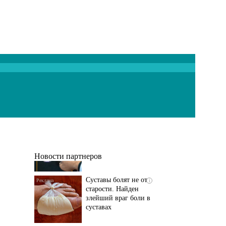
Если болят
i
тазобедренный сустав
и колени, немедленно
исключите...
Новости партнеров
Суставы болят не от
i
старости. Найден
злейший враг боли в
суставах
Если болит
i
тазобедренный сустав