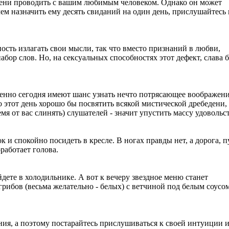
емени проводить с вашим любимым человеком. Однако он может
ем назначить ему десять свиданий на один день, прислушайтесь 
ость излагать свои мысли, так что вместо признаний в любви,
ор слов. Но, на сексуальных способностях этот дефект, слава б
енно сегодня имеют шанс узнать нечто потрясающее воображени
о этот день хорошо бы посвятить всякой мистической дребедени, 
я от вас слинять) слушателей - значит упустить массу удовольс
к и спокойно посидеть в кресле. В ногах правды нет, а дорога, п
работает голова.
йдете в холодильнике. А вот к вечеру звездное меню станет
грибов (весьма желательно - белых) с ветчиной под белым соусом
ния, а поэтому постарайтесь прислушиваться к своей интуиции и