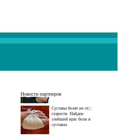
Если болят
i
тазобедренный сустав
и колени, немедленно
исключите...
Новости партнеров
Суставы болят не от
i
старости. Найден
злейший враг боли в
суставах
Если болит
i
тазобедренный сустав