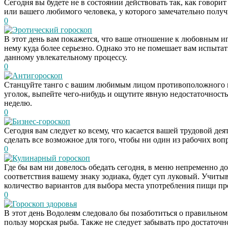
Сегодня вы будете не в состоянии действовать так, как говорит
или вашего любимого человека, у которого замечательно получит
0
Эротический гороскоп
В этот день вам покажется, что ваше отношение к любовным и
нему куда более серьезно. Однако это не помешает вам испыт
данному увлекательному процессу.
0
Антигороскоп
Станцуйте танго с вашим любимым лицом противоположного по
уголок, выпейте чего-нибудь и ощутите явную недостаточност
неделю.
0
Бизнес-гороскоп
Сегодня вам следует ко всему, что касается вашей трудовой д
сделать все возможное для того, чтобы ни один из рабочих воп
0
Кулинарный гороскоп
Где бы вам ни довелось обедать сегодня, в меню непременно д
соответствия вашему знаку зодиака, будет суп луковый. Учитыва
количество вариантов для выбора места употребления пищи пр
0
Гороскоп здоровья
В этот день Водолеям следовало бы позаботиться о правильном 
пользу морская рыба. Также не следует забывать про достаточн