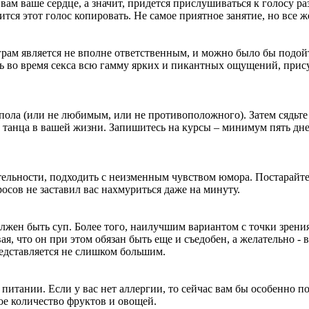
 вам ваше сердце, а значит, придется прислушиваться к голосу ра
ся этот голос копировать. Не самое приятное занятие, но все же
грам является не вполне ответственным, и можно было бы подой
ать во время секса всю гамму ярких и пикантных ощущений, при
ла (или не любимым, или не противоположного). Затем сядьте
ь танца в вашей жизни. Запишитесь на курсы – минимум пять дне
еятельности, подходить с неизменным чувством юмора. Постарайт
росов не заставил вас нахмуриться даже на минуту.
олжен быть суп. Более того, наилучшим вариантом с точки зрени
я, что он при этом обязан быть еще и съедобен, а желательно - 
едставляется не слишком большим.
питании. Если у вас нет аллергии, то сейчас вам бы особенно п
ое количество фруктов и овощей.