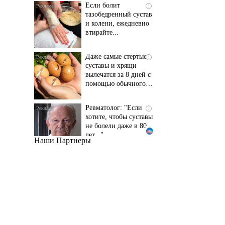
и колени, ежедневно
втирайте...
Даже самые стертые
i
суставы и хрящи
вылечатся за 8 дней с
помощью обычного…
Ревматолог: "Если
i
хотите, чтобы суставы
не болели даже в 80
лет..."
Наши Партнеры
Даже самый
i
запущенный грибок
исчезнет с корнем,
если перед сном…
Этот трюк уничтожает
i
грибок за 5 дней!