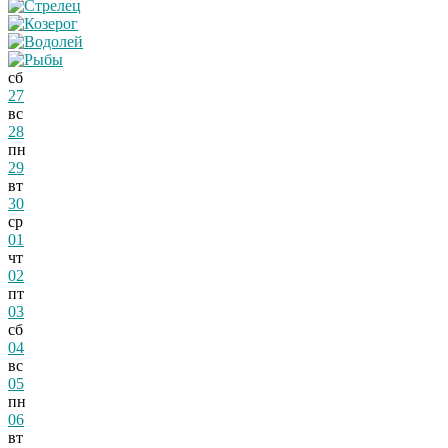
сб
27
вс
28
пн
29
вт
30
ср
01
чт
02
пт
03
сб
04
вс
05
пн
06
вт