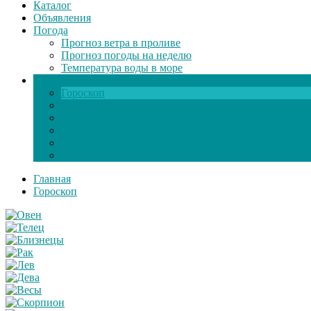
Каталог
Объявления
Погода
Прогноз ветра в проливе
Прогноз погоды на неделю
Температура воды в море
Инфо
Гороскоп
Поздравления
Игры онлайн
Общение
Автозапчасти
Экзамен по ПДД
Главная
Гороскоп