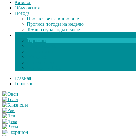
Каталог
Объявления
Погода
Прогноз ветра в проливе
Прогноз погоды на неделю
Температура воды в море
Инфо
Гороскоп
Поздравления
Игры онлайн
Общение
Автозапчасти
Экзамен по ПДД
Главная
Гороскоп