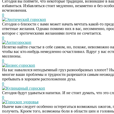
Сегодня вы поймете, что некоторые традиции, возникшие в ваш
избавиться. Избавляться стоит медленно, незаметно и без осо
исчезновения.
0
Эротический гороскоп
Сегодня о близости с вами может начать мечтать какой-то пред
ответные желания. Однако помимо них в вас, несомненно, просн
которое с эротическими желаниями почти не сочетается.
0
Антигороскоп
Нелегко найти счастье в себе самом, но, похоже, невозможно на
чтобы вас кто-нибудь немедленно осчастливил. Вдруг у вас есть
миллионы.
0
Бизнес-гороскоп
На вас навалился неподъемный груз разнообразных хлопот? Ны
многие ваши проблемы и трудности разрешатся самым неожида
пребывать в хорошем расположении духа.
0
Кулинарный гороскоп
Сегодня будут удаваться напитки. И не стоит думать, что это 
0
Гороскоп здоровья
Нынче вам следует особенно остерегаться возможных ожогов, 
получить. Кроем того, возможны боли в области шеи и головны