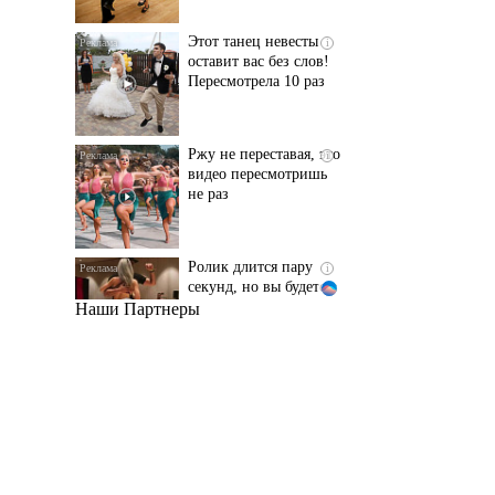
Пересмотрела 10 раз
Ржу не переставая, это
i
видео пересмотришь
не раз
Ролик длится пару
i
секунд, но вы будете в
шоке от увиденного
Наши Партнеры
Ролик из Омска: вы
i
будете смеяться долго
Королева вагона
i
отожгла! Видео не
оставит равнодушным