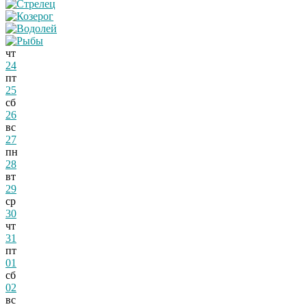
чт
24
пт
25
сб
26
вс
27
пн
28
вт
29
ср
30
чт
31
пт
01
сб
02
вс