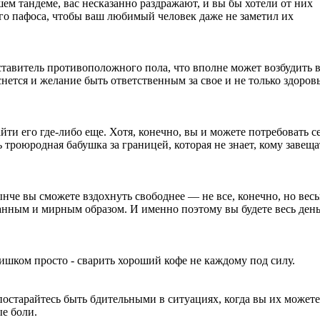
ем тандеме, вас несказанно раздражают, и вы бы хотели от них
бого пафоса, чтобы ваш любимый человек даже не заметил их
ставитель противоположного пола, что вполне может возбудить в
ется и желание быть ответственным за свое и не только здоровь
йти его где-либо еще. Хотя, конечно, вы и можете потребовать с
 троюродная бабушка за границей, которая не знает, кому завеща
нче вы сможете вздохнуть свободнее — не все, конечно, но вес
нным и мирным образом. И именно поэтому вы будете весь ден
слишком просто - сварить хороший кофе не каждому под силу.
постарайтесь быть бдительными в ситуациях, когда вы их можете
е боли.