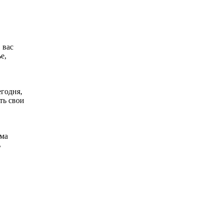
 вас
е,
егодня,
ть свои
ьма
ь