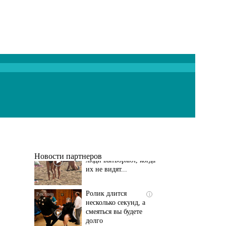
Скрытая камера на
i
пляже Крыма: Что
люди вытворяют, когда
их не видят...
Новости партнеров
Ролик длится
i
несколько секунд, а
смеяться вы будете
долго
Этот танец невесты
i
оставит вас без слов!