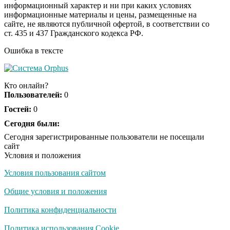
информационный характер и ни при каких условиях
информационные материалы и цены, размещенные на
Ролик из Омска: вы
i
сайте, не являются публичной офертой, в соответствии со
будете смеяться долго
ст. 435 и 437 Гражданского кодекса РФ.
Ошибка в тексте
Ржу не переставая, это
i
видео пересмотришь
Кто онлайн?
не раз
Пользователей:
0
Гостей:
0
Скрытая камера на
Сегодня были:
i
пляже Крыма: Что
Сегодня зарегистрированные пользователи не посещали
люди вытворяют, когда
сайт
их не видят...
Условия и положения
Условия пользования сайтом
Ролик длится
i
несколько секунд, а
Общие условия и положения
смеяться вы будете
долго
Политика конфиденциальности
Королева вагона
Политика использования Cookie
i