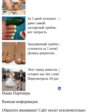
За 5 дней исчезнет
i
даже самый
застарелый грибок:
вот хитрость
Запущенный грибок
i
ссохнется за 1 ночь!
Делюсь рецептом...
Этот танец невесты
i
оставит вас без слов!
Пересмотрела 10 раз
Наши Партнеры
Ролик длится пару
i
секунд, но вы будете в
Важная информация
шоке от увиденного
Обратите внимание! Сайт носит исключительно