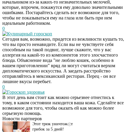
начальником из-за каких-то незначительных мелочей,
которые, впрочем, покажутся ему довольно значительными
ошибками. Постарайтесь сделать все возможное для того,
чтобы не показываться ему на глаза или быть при нем
идеальным работником.
0
Кулинарный гороскоп
Сегодня вам, возможно, придется из вежливости кушать то,
что вы просто ненавидите. Если вы не чувствуете себя
способным на такой подвиг, лучше скажите, что у вас
аллергия на какой-то из компонентов этого злосчастного
блюда. Объяснение вида "не люблю кошек, особенно в
вашем приготовлении" вряд ли могут считаться верхом
дипломатического искусства. А заедать расстройство
отправляйтесь в мексиканский ресторан. Перец - он все
лишние вкусы перебьет.
0
Гороскоп здоровья
Даже самый
i
В этот день вам стоит как можно серьезнее отнестись к
запущенный грибок
тому, в каком состоянии находится ваша кожа. Сделайте все
исчезнет с корнем,
возможное для того, чтобы оказать ей как можно более
если перед сном…
серьезную помощь.
Новости партнеров
Этот трюк уничтожает
i
грибок за 5 дней!