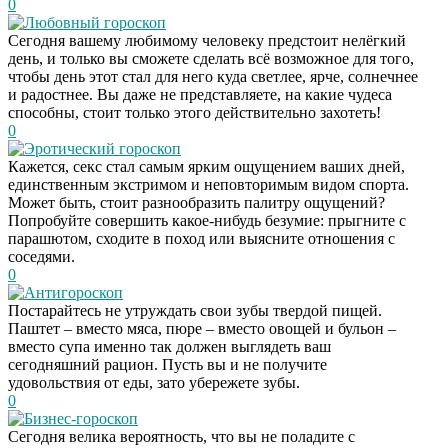
0
Любовный гороскоп
Сегодня вашему любимому человеку предстоит нелёгкий
день, и только вы сможете сделать всё возможное для того,
чтобы день этот стал для него куда светлее, ярче, солнечнее
и радостнее. Вы даже не представляете, на какие чудеса
способны, стоит только этого действительно захотеть!
0
Эротический гороскоп
Кажется, секс стал самым ярким ощущением ваших дней,
единственным экстримом и неповторимым видом спорта.
Может быть, стоит разнообразить палитру ощущений?
Попробуйте совершить какое-нибудь безумие: прыгните с
парашютом, сходите в поход или выясните отношения с
соседями.
0
Антигороскоп
Постарайтесь не утруждать свои зубы твердой пищей.
Паштет – вместо мяса, пюре – вместо овощей и бульон –
вместо супа именно так должен выглядеть ваш
сегодняшний рацион. Пусть вы и не получите
удовольствия от еды, зато убережете зубы.
0
Бизнес-гороскоп
Сегодня велика вероятность, что вы не поладите с