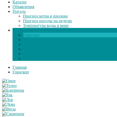
Каталог
Объявления
Погода
Прогноз ветра в проливе
Прогноз погоды на неделю
Температура воды в море
Инфо
Гороскоп
Поздравления
Игры онлайн
Общение
Автозапчасти
Экзамен по ПДД
Главная
Гороскоп