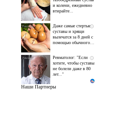
и колени, ежедневно
втирайте...
Даже самые стертые
i
суставы и хрящи
вылечатся за 8 дней с
помощью обычного…
Ревматолог: "Если
i
хотите, чтобы суставы
не болели даже в 80
лет..."
Наши Партнеры
Даже самый
i
запущенный грибок
исчезнет с корнем,
если перед сном…
Этот трюк уничтожает
i
грибок за 5 дней!