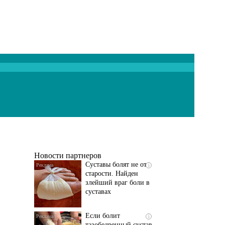
Если болят
i
тазобедренный сустав
и колени, немедленно
исключите...
Новости партнеров
Суставы болят не от
i
старости. Найден
злейший враг боли в
суставах
Если болит
i
тазобедренный сустав