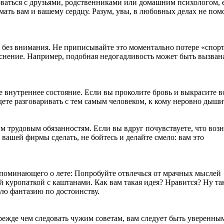
оваться с друзьями, родственниками или домашним психологом, 
имать вам и вашему сердцу. Разум, увы, в любовных делах не по
я без внимания. Не приписывайте это моментально потере «спор
ъяснение. Например, подобная недогадливость может быть вызван
 внутреннее состояние. Если вы проколите бровь и выкрасите в
будете разговаривать с тем самым человеком, к кому неровно дыши
м трудовым обязанностям. Если вы вдруг почувствуете, что воз
 вашей фирмы сделать, не бойтесь и делайте смело: вам это
напоминающего о лете: Попробуйте отвлечься от мрачных мыслей
 куропаткой с каштанами. Как вам такая идея? Нравится? Ну та
ую фантазию по достоинству.
ежде чем следовать чужим советам, вам следует быть уверенным