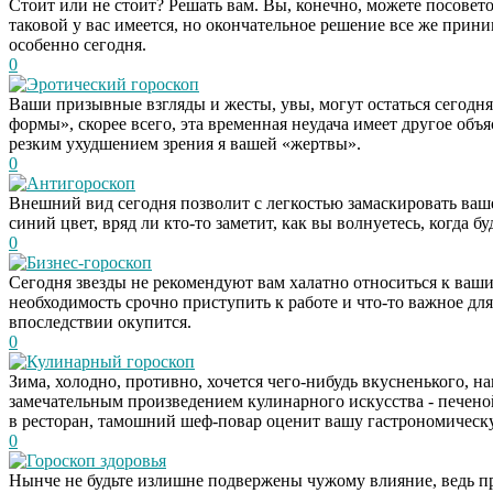
Стоит или не стоит? Решать вам. Вы, конечно, можете посовет
таковой у вас имеется, но окончательное решение все же прин
особенно сегодня.
0
Эротический гороскоп
Ваши призывные взгляды и жесты, увы, могут остаться сегодн
формы», скорее всего, эта временная неудача имеет другое об
резким ухудшением зрения я вашей «жертвы».
0
Антигороскоп
Внешний вид сегодня позволит с легкостью замаскировать ваше
синий цвет, вряд ли кто-то заметит, как вы волнуетесь, когда 
0
Бизнес-гороскоп
Сегодня звезды не рекомендуют вам халатно относиться к ваши
необходимость срочно приступить к работе и что-то важное для
впоследствии окупится.
0
Кулинарный гороскоп
Зима, холодно, противно, хочется чего-нибудь вкусненького, 
замечательным произведением кулинарного искусства - печеной
в ресторан, тамошний шеф-повар оценит вашу гастрономическ
0
Гороскоп здоровья
Нынче не будьте излишне подвержены чужому влияние, ведь пр