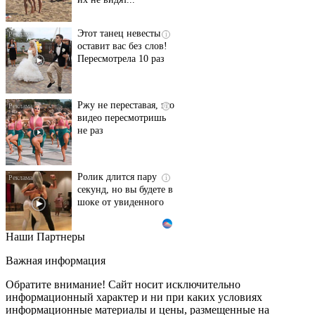
Этот танец невесты
i
оставит вас без слов!
Пересмотрела 10 раз
Ржу не переставая, это
i
видео пересмотришь
не раз
Ролик длится пару
i
секунд, но вы будете в
шоке от увиденного
Наши Партнеры
Ролик из Омска: вы
i
будете смеяться долго
Важная информация
Обратите внимание! Сайт носит исключительно
информационный характер и ни при каких условиях
информационные материалы и цены, размещенные на
Королева вагона
i