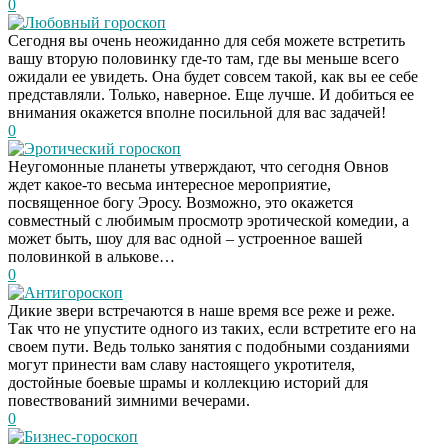
0
Любовный гороскоп
Сегодня вы очень неожиданно для себя можете встретить
вашу вторую половинку где-то там, где вы меньше всего
ожидали ее увидеть. Она будет совсем такой, как вы ее себе
представляли. Только, наверное. Еще лучше. И добиться ее
внимания окажется вполне посильной для вас задачей!
0
Эротический гороскоп
Неугомонные планеты утверждают, что сегодня Овнов
ждет какое-то весьма интересное мероприятие,
посвященное богу Эросу. Возможно, это окажется
совместный с любимым просмотр эротической комедии, а
может быть, шоу для вас одной – устроенное вашей
половинкой в алькове…
0
Антигороскоп
Дикие звери встречаются в наше время все реже и реже.
Так что не упустите одного из таких, если встретите его на
своем пути. Ведь только занятия с подобными созданиями
могут принести вам славу настоящего укротителя,
достойные боевые шрамы и коллекцию историй для
повествований зимними вечерами.
0
Бизнес-гороскоп