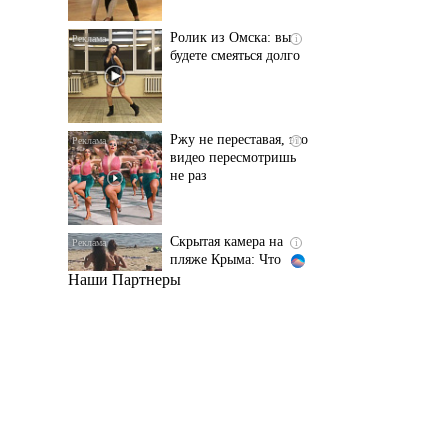
Ржу не переставая, это
i
видео пересмотришь
не раз
Скрытая камера на
i
пляже Крыма: Что
люди вытворяют, когда
их не видят...
Наши Партнеры
Ролик длится
i
несколько секунд, а
смеяться вы будете
долго
Королева вагона
i
отожгла! Видео не
оставит равнодушным