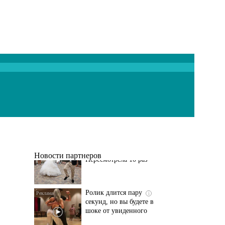
Этот танец невесты
i
оставит вас без слов!
Пересмотрела 10 раз
Новости партнеров
Ролик длится пару
i
секунд, но вы будете в
шоке от увиденного
Ролик из Омска: вы
i
будете смеяться долго