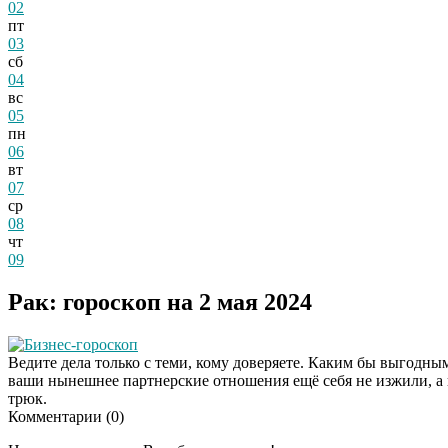
02
пт
03
сб
04
вс
05
пн
06
вт
07
ср
08
чт
09
Рак: гороскоп на 2 мая 2024
Бизнес-гороскоп
Ведите дела только с теми, кому доверяете. Каким бы выгодны
ваши нынешнее партнерские отношения ещё себя не изжили, а в
трюк.
Комментарии (
0
)