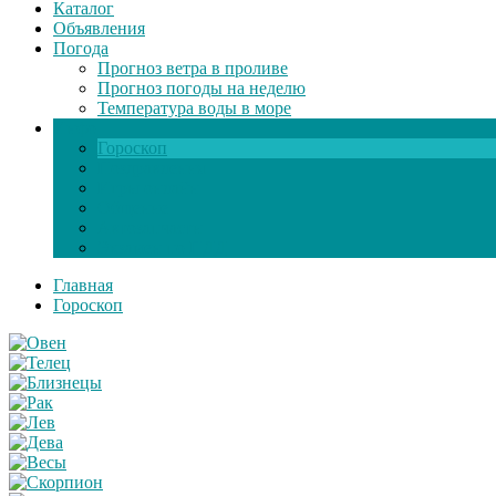
Каталог
Объявления
Погода
Прогноз ветра в проливе
Прогноз погоды на неделю
Температура воды в море
Инфо
Гороскоп
Поздравления
Игры онлайн
Общение
Автозапчасти
Экзамен по ПДД
Главная
Гороскоп