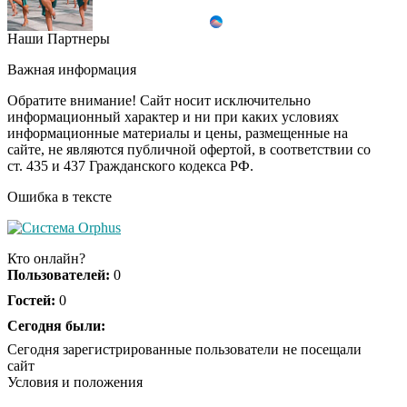
Наши Партнеры
Почему вы не сможете
i
вернуть в магазин
Важная информация
купленный телевизор
Обратите внимание! Сайт носит исключительно
информационный характер и ни при каких условиях
информационные материалы и цены, размещенные на
Ролик из Омска: вы
i
сайте, не являются публичной офертой, в соответствии со
будете смеяться долго
ст. 435 и 437 Гражданского кодекса РФ.
Ошибка в тексте
Ролик длится пару
i
секунд, но вы будете в
Кто онлайн?
шоке от увиденного
Пользователей:
0
Гостей:
0
Королева вагона
Сегодня были:
i
отожгла! Видео не
Сегодня зарегистрированные пользователи не посещали
оставит равнодушным
сайт
Условия и положения