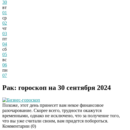
30
вт
01
ср
02
чт
03
пт
04
сб
05
вс
06
пн
07
Рак: гороскоп на 30 сентября 2024
Бизнес-гороскоп
Похоже, этот день принесет вам некое финансовое
разочарование. Скорее всего, трудности окажутся
временными, однако не исключено, что за получение того,
что вы уже считали своим, вам придется побороться.
Комментарии (
0
)
Скрытая камера на
i