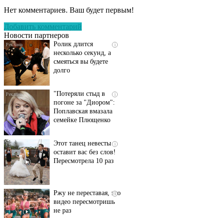
пляже Крыма: Что
Нет комментариев. Ваш будет первым!
люди вытворяют, когда
их не видят...
Добавить комментарий
Новости партнеров
Ролик длится
i
несколько секунд, а
смеяться вы будете
долго
"Потеряли стыд в
i
погоне за "Диором":
Поплавская вмазала
семейке Плющенко
Этот танец невесты
i
оставит вас без слов!
Пересмотрела 10 раз
Ржу не переставая, это
i
видео пересмотришь
не раз