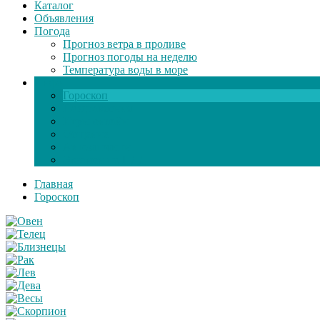
Каталог
Объявления
Погода
Прогноз ветра в проливе
Прогноз погоды на неделю
Температура воды в море
Инфо
Гороскоп
Поздравления
Игры онлайн
Общение
Автозапчасти
Экзамен по ПДД
Главная
Гороскоп