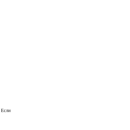
Публичный удар
i
Зеленскому от Кличко:
это настоящий вызов
 Если