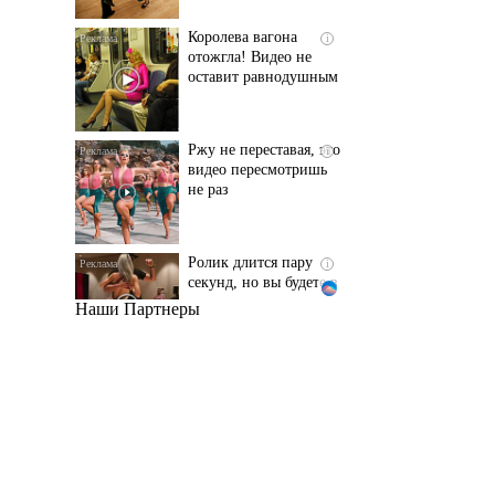
оставит равнодушным
Ржу не переставая, это
i
видео пересмотришь
не раз
Ролик длится пару
i
секунд, но вы будете в
шоке от увиденного
Наши Партнеры
Этот танец невесты
i
оставит вас без слов!
Пересмотрела 10 раз
Ролик из Омска: вы
i
будете смеяться долго