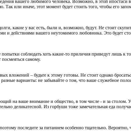
ведения вашего любимого человека. Возможно, в этой ипостаси в
ю. Так или иначе, этот момент будет стоить того, чтобы его запо
лги, какие у вас есть, были и, возможно, будут. Не стоит скупит
ми и действиями вашего неутомимого любовника. Это будет сто
попытки соблюдать хоть какие-то приличия приведут лишь к то
 посмеяться самому.
ых вложений – будьте к этому готовы. Не стоит однако бросатьс
ть разные варианты: не забывайте о том, что ваше служебное поло
ющий на ваше внимание и общество, в том числе - и за столом. 
тельно деликатесной. Из горбуши тоже замечательная еда получа
 поэтому последите за питанием особенно тщательно. Вероятно, 