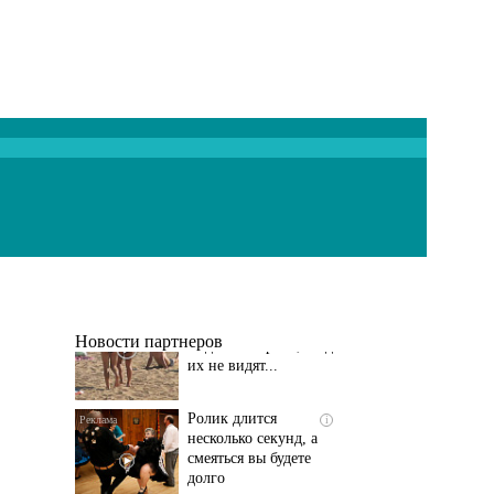
Скрытая камера на
i
пляже Крыма: Что
люди вытворяют, когда
их не видят...
Новости партнеров
Ролик длится
i
несколько секунд, а
смеяться вы будете
долго
Королева вагона
i
отожгла! Видео не