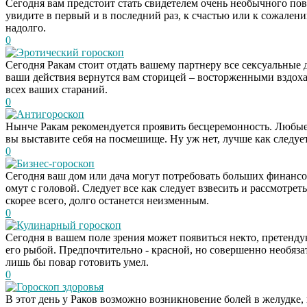
Сегодня вам предстоит стать свидетелем очень необычного по
увидите в первый и в последний раз, к счастью или к сожалени
надолго.
0
Эротический гороскоп
Сегодня Ракам стоит отдать вашему партнеру все сексуальные до
ваши действия вернутся вам сторицей – восторженными вздоха
всех ваших стараний.
0
Антигороскоп
Нынче Ракам рекомендуется проявить бесцеремонность. Любые 
вы выставите себя на посмешище. Ну уж нет, лучше как следует
0
Бизнес-гороскоп
Сегодня ваш дом или дача могут потребовать больших финансов
омут с головой. Следует все как следует взвесить и рассмотре
скорее всего, долго останется неизменным.
0
Кулинарный гороскоп
Сегодня в вашем поле зрения может появиться некто, претенду
его рыбой. Предпочтительно - красной, но совершенно необяза
лишь бы повар готовить умел.
0
Гороскоп здоровья
В этот день у Раков возможно возникновение болей в желудке,