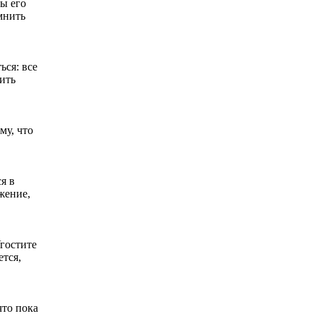
ы его
мнить
ься: все
ить
му, что
я в
жение,
Угостите
ется,
что пока