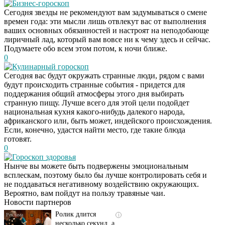
Бизнес-гороскоп
Сегодня звезды не рекомендуют вам задумываться о смене
времен года: эти мысли лишь отвлекут вас от выполнения
ваших основных обязанностей и настроят на неподобающе
лиричный лад, который вам вовсе ни к чему здесь и сейчас.
Подумаете обо всем этом потом, к ночи ближе.
0
Кулинарный гороскоп
Сегодня вас будут окружать странные люди, рядом с вами
будут происходить странные события - придется для
поддержания общий атмосферы этого дня выбирать
странную пищу. Лучше всего для этой цели подойдет
национальная кухня какого-нибудь далекого народа,
африканского или, быть может, индейского происхождения.
Если, конечно, удастся найти место, где такие блюда
готовят.
0
Гороскоп здоровья
Скрытая камера на
i
Нынче вы можете быть подвержены эмоциональным
пляже Крыма: Что
всплескам, поэтому было бы лучше контролировать себя и
люди вытворяют, когда
не поддаваться негативному воздействию окружающих.
их не видят...
Вероятно, вам пойдут на пользу травяные чаи.
Новости партнеров
Ролик длится
i
несколько секунд, а