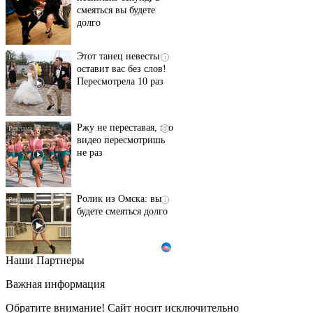
смеяться вы будете
долго
Этот танец невесты
i
оставит вас без слов!
Пересмотрела 10 раз
Ржу не переставая, это
i
видео пересмотришь
не раз
Ролик из Омска: вы
i
будете смеяться долго
Наши Партнеры
Ролик длится пару
i
секунд, но вы будете в
Важная информация
шоке от увиденного
Обратите внимание! Сайт носит исключительно