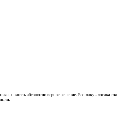
ытаясь принять абсолютно верное решение. Бестолку - логика то
уиции.