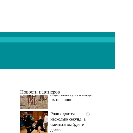
Скрытая камера на
i
пляже Крыма: Что
люди вытворяют, когда
их не видят...
Новости партнеров
Ролик длится
i
несколько секунд, а
смеяться вы будете
долго
Этот танец невесты
i
оставит вас без слов!