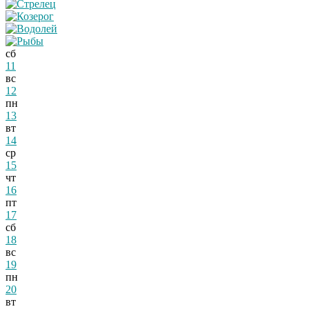
сб
11
вс
12
пн
13
вт
14
ср
15
чт
16
пт
17
сб
18
вс
19
пн
20
вт