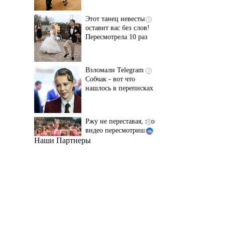
Пересмотрела 10 раз
Взломали Telegram
i
Собчак - вот что
нашлось в переписках
Ржу не переставая, это
i
видео пересмотришь
не раз
Наши Партнеры
Ролик длится пару
i
секунд, но вы будете в
шоке от увиденного
"Потеряли стыд в
i
погоне за "Диором":
Поплавская вмазала
семейке Плющенко