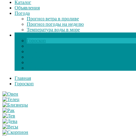
Каталог
Объявления
Погода
Прогноз ветра в проливе
Прогноз погоды на неделю
Температура воды в море
Инфо
Гороскоп
Поздравления
Игры онлайн
Общение
Автозапчасти
Экзамен по ПДД
Главная
Гороскоп