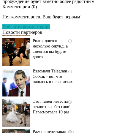
пробуждение будет заметно более радостным.
Комментарии (
0
)
Скрытая камера на
i
пляже Крыма: Что
Нет комментариев. Ваш будет первым!
люди вытворяют, когда
их не видят...
Добавить комментарий
Новости партнеров
Ролик длится
i
несколько секунд, а
смеяться вы будете
долго
Взломали Telegram
i
Собчак - вот что
нашлось в переписках
Этот танец невесты
i
оставит вас без слов!
Пересмотрела 10 раз
Ржу не переставая, это
i