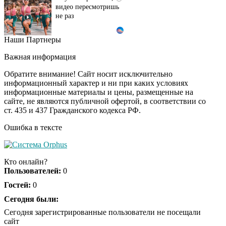
видео пересмотришь
не раз
Наши Партнеры
Ролик длится пару
i
секунд, но вы будете в
Важная информация
шоке от увиденного
Обратите внимание! Сайт носит исключительно
информационный характер и ни при каких условиях
информационные материалы и цены, размещенные на
Ролик из Омска: вы
i
сайте, не являются публичной офертой, в соответствии со
будете смеяться долго
ст. 435 и 437 Гражданского кодекса РФ.
Ошибка в тексте
Королева вагона
i
отожгла! Видео не
Кто онлайн?
оставит равнодушным
Пользователей:
0
Гостей:
0
Сегодня были:
Сегодня зарегистрированные пользователи не посещали
сайт