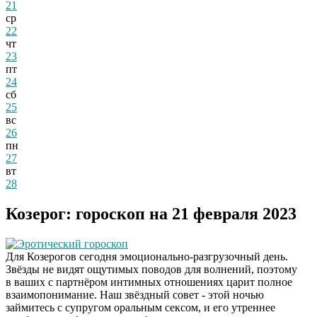
21
ср
22
чт
23
пт
24
сб
25
вс
26
пн
27
вт
28
Козерог: гороскоп на 21 февраля 2023
Эротический гороскоп
Для Козерогов сегодня эмоционально-разгрузочный день.
Звёзды не видят ощутимых поводов для волнений, поэтому
в ваших с партнёром интимных отношениях царит полное
взаимопонимание. Наш звёздный совет - этой ночью
займитесь с супругом оральным сексом, и его утреннее