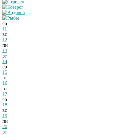
сб
11
вс
12
пн
13
вт
14
ср
15
чт
16
пт
17
сб
18
вс
19
пн
20
вт