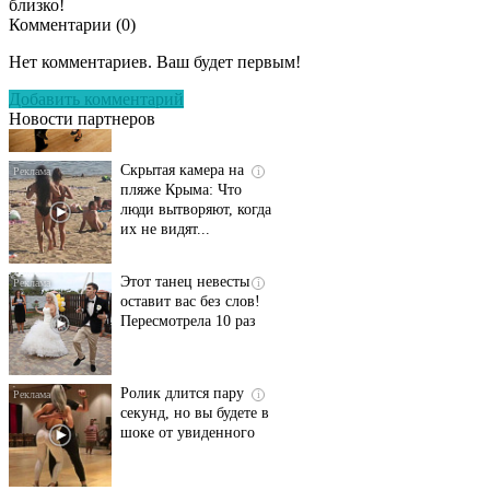
близко!
Комментарии (
0
)
Ролик длится
i
несколько секунд, а
Нет комментариев. Ваш будет первым!
смеяться вы будете
долго
Добавить комментарий
Новости партнеров
Скрытая камера на
i
пляже Крыма: Что
люди вытворяют, когда
их не видят...
Этот танец невесты
i
оставит вас без слов!
Пересмотрела 10 раз
Ролик длится пару
i
секунд, но вы будете в
шоке от увиденного
Ржу не переставая, это
i