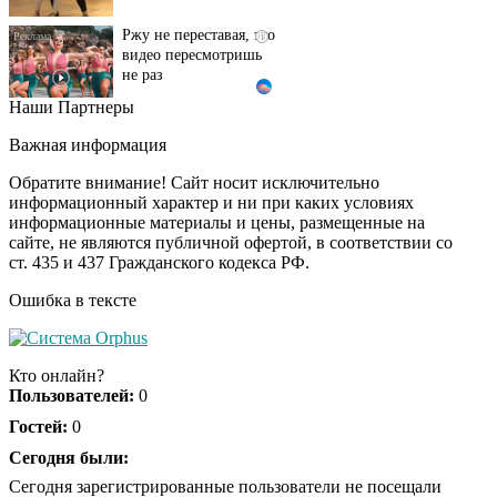
Ржу не переставая, это
i
видео пересмотришь
не раз
Наши Партнеры
Ролик из Омска: вы
i
будете смеяться долго
Важная информация
Обратите внимание! Сайт носит исключительно
информационный характер и ни при каких условиях
информационные материалы и цены, размещенные на
Королева вагона
i
сайте, не являются публичной офертой, в соответствии со
отожгла! Видео не
ст. 435 и 437 Гражданского кодекса РФ.
оставит равнодушным
Ошибка в тексте
Кто онлайн?
Пользователей:
0
Гостей:
0
Сегодня были:
Сегодня зарегистрированные пользователи не посещали