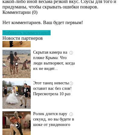
какой-либо иной весьма резкий вкус. Соусы для того и
придуманы, чтобы скрывать ошибки поваров.
Комментарии (
0
)
Ролик длится
i
несколько секунд, а
Нет комментариев. Ваш будет первым!
смеяться вы будете
долго
Добавить комментарий
Новости партнеров
Скрытая камера на
i
пляже Крыма: Что
люди вытворяют, когда
их не видят...
Этот танец невесты
i
оставит вас без слов!
Пересмотрела 10 раз
Ролик длится пару
i
секунд, но вы будете в
шоке от увиденного