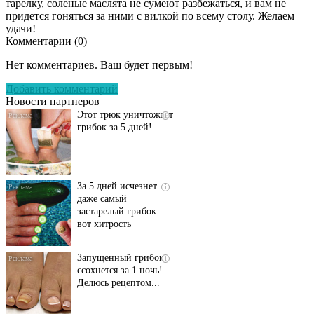
тарелку, соленые маслята не сумеют разбежаться, и вам не
придется гоняться за ними с вилкой по всему столу. Желаем
удачи!
Комментарии (
0
)
Даже самый
i
запущенный грибок
Нет комментариев. Ваш будет первым!
исчезнет с корнем,
если перед сном…
Добавить комментарий
Новости партнеров
Этот трюк уничтожает
i
грибок за 5 дней!
За 5 дней исчезнет
i
даже самый
застарелый грибок:
вот хитрость
Запущенный грибок
i
ссохнется за 1 ночь!
Делюсь рецептом...