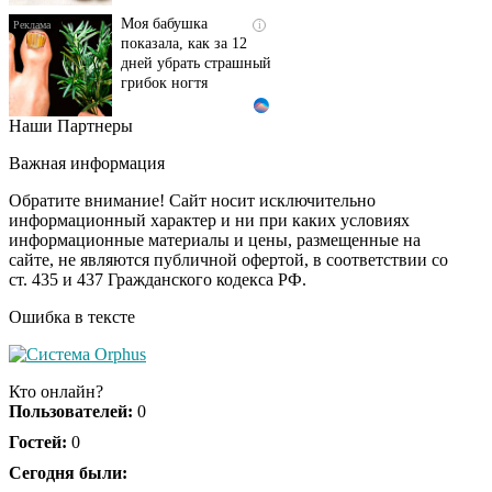
Моя бабушка
i
показала, как за 12
дней убрать страшный
грибок ногтя
Наши Партнеры
Этот танец невесты
i
оставит вас без слов!
Важная информация
Пересмотрела 10 раз
Обратите внимание! Сайт носит исключительно
информационный характер и ни при каких условиях
информационные материалы и цены, размещенные на
Ролик длится пару
i
сайте, не являются публичной офертой, в соответствии со
секунд, но вы будете в
ст. 435 и 437 Гражданского кодекса РФ.
шоке от увиденного
Ошибка в тексте
Ролик из Омска: вы
i
будете смеяться долго
Кто онлайн?
Пользователей:
0
Гостей:
0
Ржу не переставая, это
Сегодня были:
i
видео пересмотришь