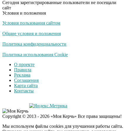
Сегодня зарегистрированные пользователи не посещали
не раз
сайт
Условия и положения
Условия пользования сайтом
Скрытая камера на
i
пляже Крыма: Что
Общие условия и положения
люди вытворяют, когда
их не видят...
Политика конфиденциальности
Ролик длится
Политика использования Cookie
i
несколько секунд, а
О проекте
смеяться вы будете
Правила
долго
Реклама
Соглашения
Королева вагона
i
Карта сайта
отожгла! Видео не
Контакты
оставит равнодушным
Экс-бойфренд дочери
i
Copyright © 2013 - 2026 «Моя Керчь» Все права защищены!
Борисовой душил ее
из-за макарон
Мы используем файлы cookies для улучшения работы сайта.