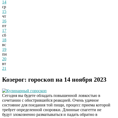
14
ср
15
чт
16
пт
17
сб
18
вс
19
пн
20
вт
21
Козерог: гороскоп на 14 ноября 2023
Кулинарный гороскоп
Сегодня вы будете обладать повышенной ловкостью в
сочетании с обострившейся реакцией. Очень удачное
состояние для поедания той пищи, процесс приема которой
требует определенной сноровки. Длинные спагетти не
будут злокозненно разматываться и падать обратно в