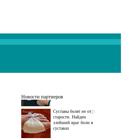
Если болят
i
тазобедренный сустав
и колени, немедленно
исключите...
Новости партнеров
Суставы болят не от
i
старости. Найден
злейший враг боли в
суставах
Если болит
i
тазобедренный сустав