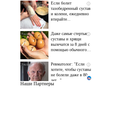
и колени, ежедневно
втирайте...
Даже самые стертые
i
суставы и хрящи
вылечатся за 8 дней с
помощью обычного…
Ревматолог: "Если
i
хотите, чтобы суставы
не болели даже в 80
лет..."
Наши Партнеры
Даже самый
i
запущенный грибок
исчезнет с корнем,
если перед сном…
Этот трюк уничтожает
i
грибок за 5 дней!