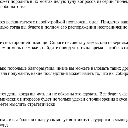
ожет породить в их мозгах целую тучу вопросов из серии "почем
 любопытства.
ся расквитаться с парой-тройкой неотложных дел. Придется ва
лько тогда вы будете в полном его распоряжении неограниченно
без посторонней помощи. Спросите совета у мамы, она наверняка
чем помочь не может, найдите повод уехать на время – чтобы в с
ько побольше благоразумия, иначе вы можете наломать таких дро
ала подумайте, какие последствия может иметь то, что вы собир
от день, когда вы чуть ли не обязаны это сделать. Все будет ука
ических интересов будет не только удачен с точки зрения вкуса
меете мыслить стратегически.
ом - из-за больших нагрузок могут возникнуть судороги в мышц
корд.