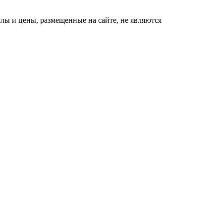
долго
ы и цены, размещенные на сайте, не являются
Королева вагона
i
отожгла! Видео не
оставит равнодушным
Забывший о
i
патриотизме
Плющенко отправляет
сына выступать за
Азербайджан