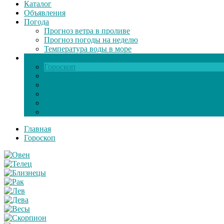
Каталог
Объявления
Погода
Прогноз ветра в проливе
Прогноз погоды на неделю
Температура воды в море
Инфо
Гороскоп
Поздравления
Игры онлайн
Общение
Автозапчасти
Экзамен по ПДД
Главная
Гороскоп