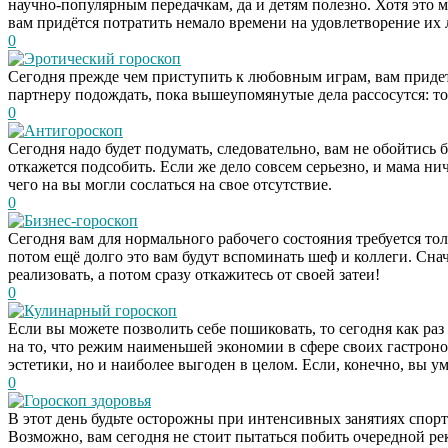
научно-популярным передачкам, да и детям полезно. Хотя это м
вам придётся потратить немало времени на удовлетворение их
0
Эротический гороскоп
Сегодня прежде чем приступить к любовным играм, вам придет
партнеру подождать, пока вышеупомянутые дела рассосутся: то
0
Антигороскоп
Сегодня надо будет подумать, следовательно, вам не обойтись 
откажется подсобить. Если же дело совсем серьезно, и мама ни
чего на вы могли сослаться на свое отсутствие.
0
Бизнес-гороскоп
Сегодня вам для нормального рабочего состояния требуется тол
потом ещё долго это вам будут вспоминать шеф и коллеги. Снач
реализовать, а потом сразу откажитесь от своей затеи!
0
Кулинарный гороскоп
Если вы можете позволить себе пошиковать, то сегодня как раз т
на то, что режим наименьшей экономии в сфере своих гастроном
эстетики, но и наиболее выгоден в целом. Если, конечно, вы у
0
Гороскоп здоровья
В этот день будьте осторожны при интенсивных занятиях спорт
Возможно, вам сегодня не стоит пытаться побить очередной ре