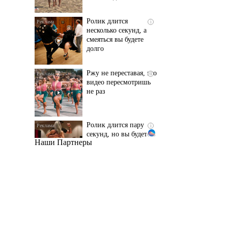
смеяться вы будете
долго
Ржу не переставая, это
i
видео пересмотришь
не раз
Ролик длится пару
i
секунд, но вы будете в
шоке от увиденного
Наши Партнеры
Королева вагона
i
отожгла! Видео не
оставит равнодушным
Этот танец невесты
i
оставит вас без слов!
Пересмотрела 10 раз