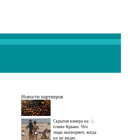
Т-Банк выпустил
i
карты с запахом!
Новости партнеров
Скрытая камера на
i
пляже Крыма: Что
люди вытворяют, когда
их не видят...
Ролик длится
i
несколько секунд, а