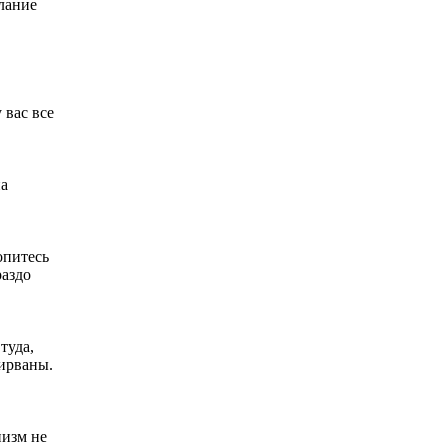
елание
 вас все
на
опитесь
раздо
туда,
нирваны.
низм не