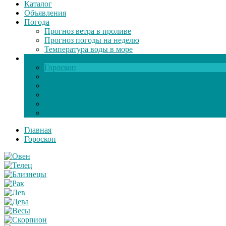
Каталог
Объявления
Погода
Прогноз ветра в проливе
Прогноз погоды на неделю
Температура воды в море
Инфо
Гороскоп
Поздравления
Игры онлайн
Общение
Автозапчасти
Экзамен по ПДД
Главная
Гороскоп