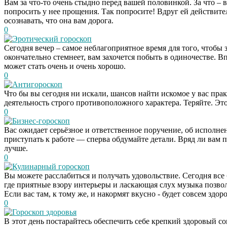
Вам за что-то очень стыдно перед вашей половинкой. За что – 
попросить у нее прощения. Так попросите! Вдруг ей действител
осознавать, что она вам дорога.
0
Эротический гороскоп
Сегодня вечер – самое неблагоприятное время для того, чтобы 
окончательно стемнеет, вам захочется побыть в одиночестве. В
может стать очень и очень хорошо.
0
Антигороскоп
Что бы вы сегодня ни искали, шансов найти искомое у вас пра
деятельность строго противоположного характера. Теряйте. Эт
0
Бизнес-гороскоп
Вас ожидает серьёзное и ответственное поручение, об исполне
приступать к работе — сперва обдумайте детали. Вряд ли вам п
лучше.
0
Кулинарный гороскоп
Вы можете расслабиться и получать удовольствие. Сегодня все б
где приятные взору интерьеры и ласкающая слух музыка позво
Если вас там, к тому же, и накормят вкусно - будет совсем зд
0
Гороскоп здоровья
В этот день постарайтесь обеспечить себе крепкий здоровый со