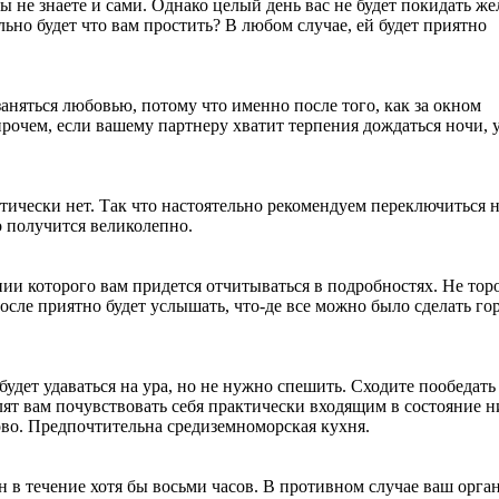
вы не знаете и сами. Однако целый день вас не будет покидать ж
ьно будет что вам простить? В любом случае, ей будет приятно
заняться любовью, потому что именно после того, как за окном
прочем, если вашему партнеру хватит терпения дождаться ночи, у
ктически нет. Так что настоятельно рекомендуем переключиться 
о получится великолепно.
нии которого вам придется отчитываться в подробностях. Не тор
осле приятно будет услышать, что-де все можно было сделать го
удет удаваться на ура, но не нужно спешить. Сходите пообедать 
лят вам почувствовать себя практически входящим в состояние 
орово. Предпочтительна средиземноморская кухня.
н в течение хотя бы восьми часов. В противном случае ваш орга