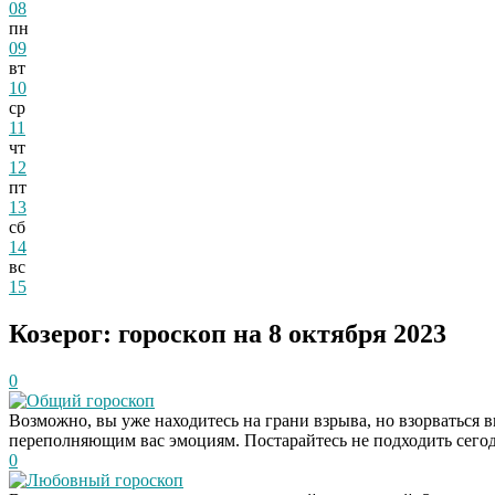
08
пн
09
вт
10
ср
11
чт
12
пт
13
сб
14
вс
15
Козерог: гороскоп на 8 октября 2023
0
Общий гороскоп
Возможно, вы уже находитесь на грани взрыва, но взорваться 
переполняющим вас эмоциям. Постарайтесь не подходить сегод
0
Любовный гороскоп