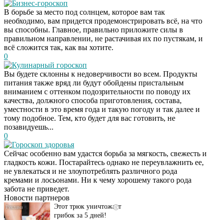
Бизнес-гороскоп
В борьбе за место под солнцем, которое вам так
необходимо, вам придется продемонстрировать всё, на что
вы способны. Главное, правильно приложите силы в
правильном направлении, не растачивая их по пустякам, и
всё сложится так, как вы хотите.
0
Кулинарный гороскоп
Вы будете склонны к недоверчивости во всем. Продукты
питания также вряд ли будут обойдены пристальным
вниманием с оттенком подозрительности по поводу их
качества, должного способа приготовления, состава,
уместности в это время года и такую погоду и так далее и
тому подобное. Тем, кто будет для вас готовить, не
позавидуешь...
0
Гороскоп здоровья
Сейчас особенно вам удастся борьба за мягкость, свежесть и
Даже самый
i
гладкость кожи. Постарайтесь однако не переувлажнить ее,
запущенный грибок
не увлекаться и не злоупотреблять различного рода
исчезнет с корнем,
кремами и лосьонами. Ни к чему хорошему такого рода
если перед сном…
забота не приведет.
Новости партнеров
Этот трюк уничтожает
i
грибок за 5 дней!