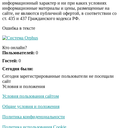
информационный характер и ни при каких условиях
информационные материалы и цены, размещенные на
Ролик длится пару
i
сайте, не являются публичной офертой, в соответствии со
секунд, но вы будете в
ст. 435 и 437 Гражданского кодекса РФ.
шоке от увиденного
Ошибка в тексте
Ролик из Омска: вы
i
будете смеяться долго
Кто онлайн?
Пользователей:
0
Гостей:
0
Ржу не переставая, это
Сегодня были:
i
видео пересмотришь
Сегодня зарегистрированные пользователи не посещали
не раз
сайт
Условия и положения
Условия пользования сайтом
Скрытая камера на
i
пляже Крыма: Что
Общие условия и положения
люди вытворяют, когда
их не видят...
Политика конфиденциальности
Ролик длится
Политика использования Cookie
i