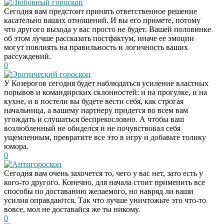
Любовный гороскоп
Сегодня вам предстоит принять ответственное решение
касательно ваших отношений. И вы его примете, потому
что другого выхода у вас просто не будет. Вашей половинке
об этом лучше рассказать постфактум, иначе ее эмоции
могут повлиять на правильность и логичность ваших
рассуждений.
0
Эротический гороскоп
У Козерогов сегодня будет наблюдаться усиление властных
порывов и командирских склонностей: и на прогулке, и на
кухне, и в постели вы будете вести себя, как строгая
начальница, а вашему партнеру придется во всем вам
угождать и слушаться беспрекословно. А чтобы ваш
возлюбленный не обиделся и не почувствовал себя
ущемленным, превратите все это в игру и добавьте толику
юмора.
0
Антигороскоп
Сегодня вам очень захочется то, чего у вас нет, зато есть у
кого-то другого. Конечно, для начала стоит применить все
способы по доставанию желаемого, но навряд ли ваши
усилия оправдаются. Так что лучше уничтожьте это что-то
вовсе, мол не доставайся же ты никому.
0