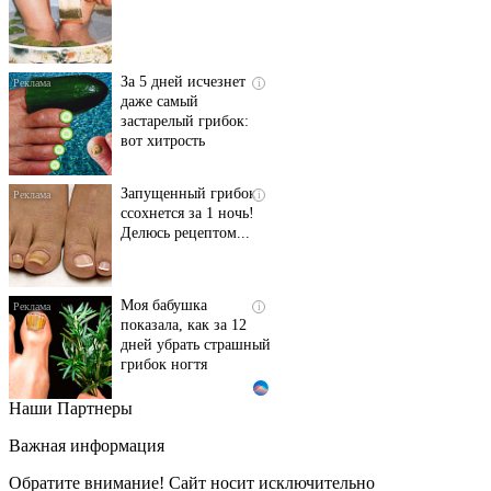
За 5 дней исчезнет
i
даже самый
застарелый грибок:
вот хитрость
Запущенный грибок
i
ссохнется за 1 ночь!
Делюсь рецептом...
Моя бабушка
i
показала, как за 12
дней убрать страшный
грибок ногтя
Наши Партнеры
Этот танец невесты
i
оставит вас без слов!
Важная информация
Пересмотрела 10 раз
Обратите внимание! Сайт носит исключительно