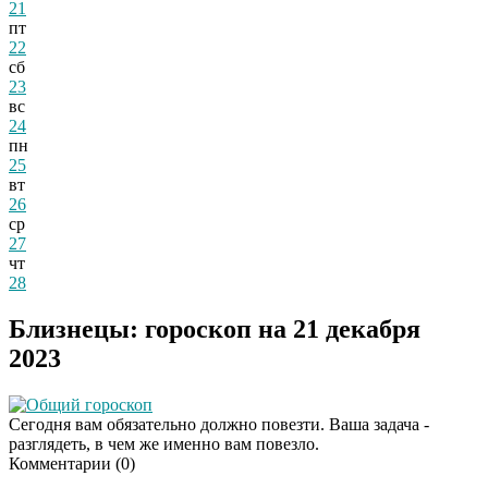
21
пт
22
сб
23
вс
24
пн
25
вт
26
ср
27
чт
28
Близнецы: гороскоп на 21 декабря
2023
Общий гороскоп
Сегодня вам обязательно должно повезти. Ваша задача -
разглядеть, в чем же именно вам повезло.
Комментарии (
0
)
Даже самый
i
запущенный грибок