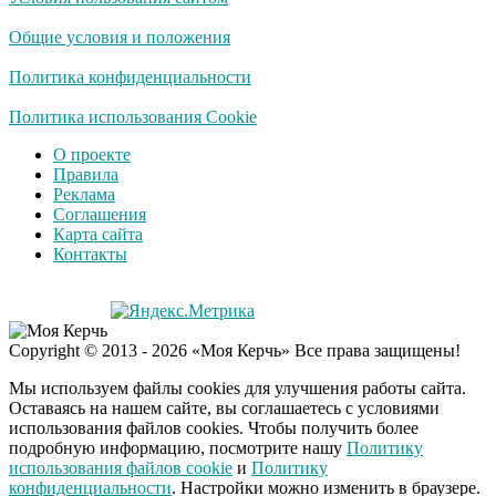
Ролик длится
i
несколько секунд, а
Общие условия и положения
смеяться вы будете
долго
Политика конфиденциальности
Королева вагона
Политика использования Cookie
i
отожгла! Видео не
О проекте
оставит равнодушным
Правила
Реклама
Соглашения
Деньги придут
i
Карта сайта
раньше пенсии: кто в
Контакты
2026 году получит
выплаты досрочно
Copyright © 2013 - 2026 «Моя Керчь» Все права защищены!
Мы используем файлы cookies для улучшения работы сайта.
Оставаясь на нашем сайте, вы соглашаетесь с условиями
использования файлов cookies. Чтобы получить более
подробную информацию, посмотрите нашу
Политику
использования файлов cookie
и
Политику
конфиденциальности
. Настройки можно изменить в браузере.