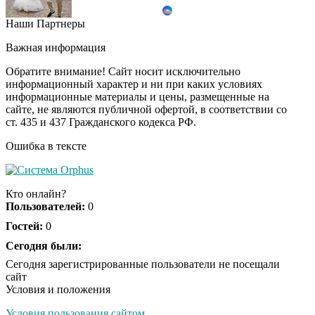
Наши Партнеры
Ролик длится пару
i
секунд, но вы будете в
Важная информация
шоке от увиденного
Обратите внимание! Сайт носит исключительно
информационный характер и ни при каких условиях
информационные материалы и цены, размещенные на
Ролик из Омска: вы
i
сайте, не являются публичной офертой, в соответствии со
будете смеяться долго
ст. 435 и 437 Гражданского кодекса РФ.
Ошибка в тексте
Ржу не переставая, это
i
видео пересмотришь
Кто онлайн?
не раз
Пользователей:
0
Гостей:
0
Скрытая камера на
Сегодня были:
i
пляже Крыма: Что
Сегодня зарегистрированные пользователи не посещали
люди вытворяют, когда
сайт
их не видят...
Условия и положения
Условия пользования сайтом