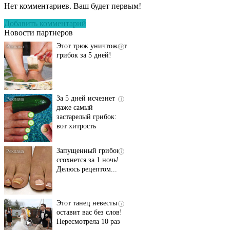
Нет комментариев. Ваш будет первым!
исчезнет с корнем,
если перед сном…
Добавить комментарий
Новости партнеров
Этот трюк уничтожает
i
грибок за 5 дней!
За 5 дней исчезнет
i
даже самый
застарелый грибок:
вот хитрость
Запущенный грибок
i
ссохнется за 1 ночь!
Делюсь рецептом...
Этот танец невесты
i
оставит вас без слов!
Пересмотрела 10 раз