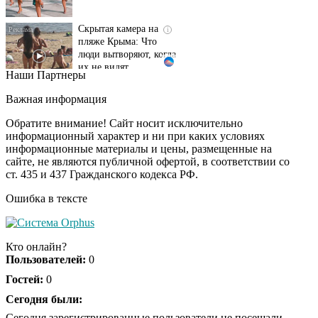
Скрытая камера на
i
пляже Крыма: Что
люди вытворяют, когда
их не видят...
Наши Партнеры
Ролик длится
i
несколько секунд, а
Важная информация
смеяться вы будете
долго
Обратите внимание! Сайт носит исключительно
информационный характер и ни при каких условиях
информационные материалы и цены, размещенные на
Королева вагона
i
сайте, не являются публичной офертой, в соответствии со
отожгла! Видео не
ст. 435 и 437 Гражданского кодекса РФ.
оставит равнодушным
Ошибка в тексте
Кто онлайн?
Пользователей:
0
Гостей:
0
Сегодня были:
Сегодня зарегистрированные пользователи не посещали