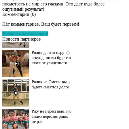
посмотреть на мир его глазами. Это даст куда более
ощутимый результат!
Комментарии (
0
)
Этот танец невесты
i
оставит вас без слов!
Нет комментариев. Ваш будет первым!
Пересмотрела 10 раз
Добавить комментарий
Новости партнеров
Ролик длится пару
i
секунд, но вы будете в
шоке от увиденного
Ролик из Омска: вы
i
будете смеяться долго
Ржу не переставая, это
i
видео пересмотришь
не раз